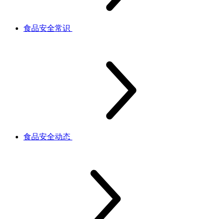
食品安全常识
食品安全动态