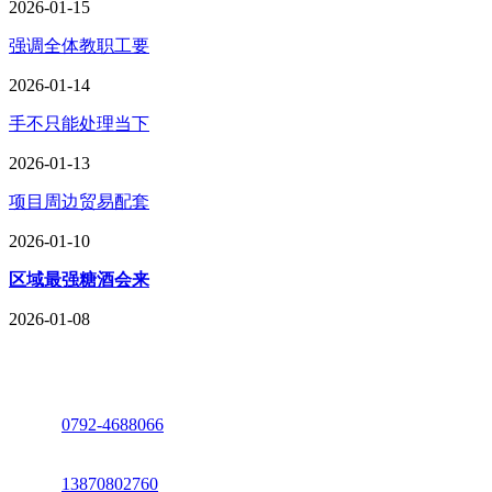
2026-01-15
强调全体教职工要
2026-01-14
手不只能处理当下
2026-01-13
项目周边贸易配套
2026-01-10
区域最强糖酒会来
2026-01-08
座机：
0792-4688066
电话：
13870802760