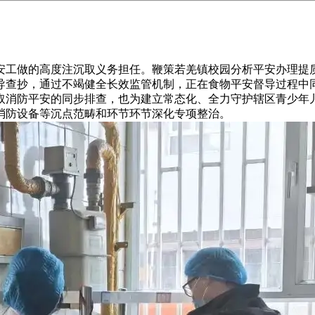
工做的高度注沉取义务担任。鞭策若羌镇校园分析平安办理提质
导查抄，通过不竭健全长效监管机制，正在食物平安督导过程中
取消防平安的同步排查，也为建立常态化、全力守护辖区青少年
消防设备等沉点范畴和环节环节深化专项整治。