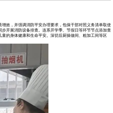
增效，并强调消防平安办理要求，包保干部对照义务清单取使
同步开展消防设备排查。连系开学季、节假日等环节节点添加查
儿童的身体健康和生命平安。深切后厨操做间、粗加工间等区