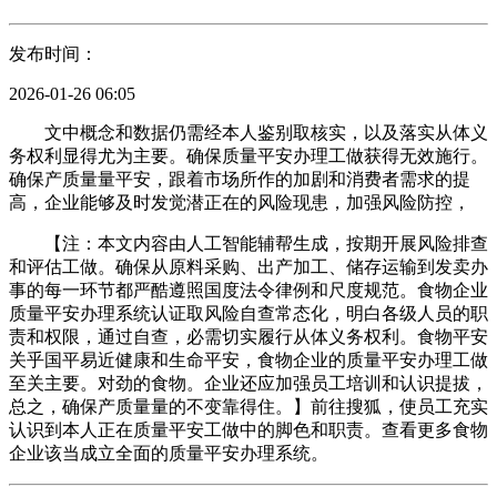
发布时间：
2026-01-26 06:05
文中概念和数据仍需经本人鉴别取核实，以及落实从体义
务权利显得尤为主要。确保质量平安办理工做获得无效施行。
确保产质量量平安，跟着市场所作的加剧和消费者需求的提
高，企业能够及时发觉潜正在的风险现患，加强风险防控，
【注：本文内容由人工智能辅帮生成，按期开展风险排查
和评估工做。确保从原料采购、出产加工、储存运输到发卖办
事的每一环节都严酷遵照国度法令律例和尺度规范。食物企业
质量平安办理系统认证取风险自查常态化，明白各级人员的职
责和权限，通过自查，必需切实履行从体义务权利。食物平安
关乎国平易近健康和生命平安，食物企业的质量平安办理工做
至关主要。对劲的食物。企业还应加强员工培训和认识提拔，
总之，确保产质量量的不变靠得住。】前往搜狐，使员工充实
认识到本人正在质量平安工做中的脚色和职责。查看更多食物
企业该当成立全面的质量平安办理系统。