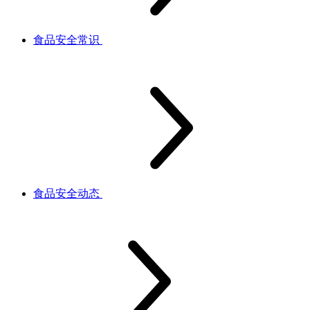
食品安全常识
食品安全动态