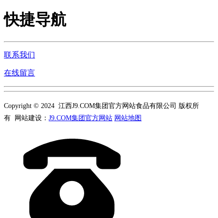
快捷导航
联系我们
在线留言
Copyright © 2024 江西J9.COM集团官方网站食品有限公司 版权所
有 网站建设：
J9.COM集团官方网站
网站地图