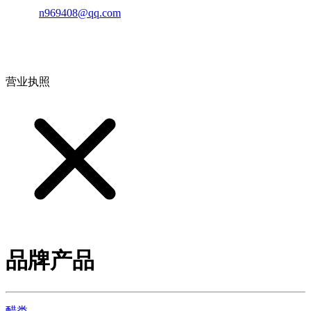
邮箱：
n969408@qq.com
地址：江西省德安县高新技术产业园(宝塔工业园)高新路93号
营业执照
品牌产品
醋类