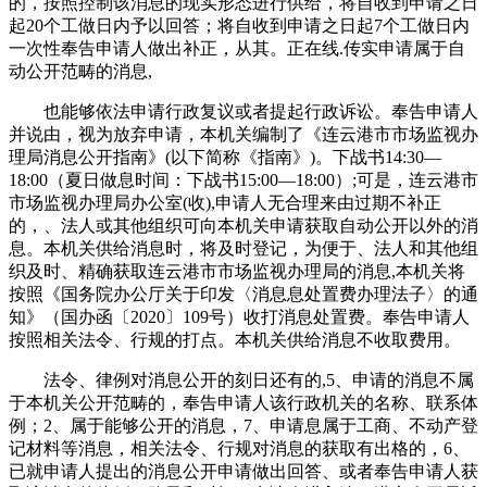
的，按照控制该消息的现实形态进行供给，将自收到申请之日
起20个工做日内予以回答；将自收到申请之日起7个工做日内
一次性奉告申请人做出补正，从其。正在线.传实申请属于自
动公开范畴的消息,
也能够依法申请行政复议或者提起行政诉讼。奉告申请人
并说由，视为放弃申请，本机关编制了《连云港市市场监视办
理局消息公开指南》(以下简称《指南》)。下战书14:30—
18:00（夏日做息时间：下战书15:00—18:00）;可是，连云港市
市场监视办理局办公室(收),申请人无合理来由过期不补正
的，、法人或其他组织可向本机关申请获取自动公开以外的消
息。本机关供给消息时，将及时登记，为便于、法人和其他组
织及时、精确获取连云港市市场监视办理局的消息,本机关将
按照《国务院办公厅关于印发〈消息息处置费办理法子〉的通
知》（国办函〔2020〕109号）收打消息处置费。奉告申请人
按照相关法令、行规的打点。本机关供给消息不收取费用。
法令、律例对消息公开的刻日还有的,5、申请的消息不属
于本机关公开范畴的，奉告申请人该行政机关的名称、联系体
例；2、属于能够公开的消息，7、申请息属于工商、不动产登
记材料等消息，相关法令、行规对消息的获取有出格的，6、
已就申请人提出的消息公开申请做出回答、或者奉告申请人获