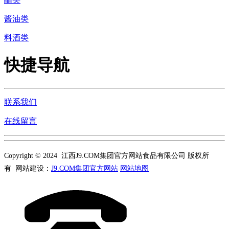
酱油类
料酒类
快捷导航
联系我们
在线留言
Copyright © 2024 江西J9.COM集团官方网站食品有限公司 版权所
有 网站建设：
J9.COM集团官方网站
网站地图