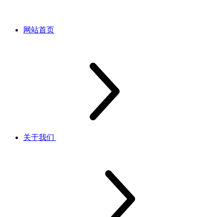
网站首页
关于我们