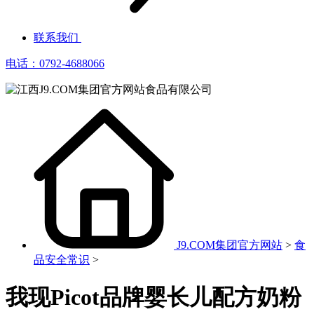
联系我们
电话：0792-4688066
J9.COM集团官方网站
>
食
品安全常识
>
我现Picot品牌婴长儿配方奶粉