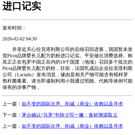
进口记实
发布时间：
2026-02-02 04:30
并亲近关心拉克塔利斯公司的后续召回进展，我国暂未发
觉Picot品牌婴长儿配方奶粉进口记实。平安做出消费选择。称
其正正在包罗中国正在内的18个国度（地域）召回多个批次的
Picot品牌婴长儿配方奶粉，目前，法国乳成品企业拉克塔利斯
公司（Lactalis）发布消息，缘由是相关产物可能含有蜡样芽
孢杆菌毒素。请当即遏制利用小我通过照顾、代购等体例可能
保有的涉事产物，
上一篇：
如不变的国际次序、削减（商业）依赖以及寻求
下一篇：
茅台确认“马茅”包拆少写一撇；食材溯源取义
上一篇：
如不变的国际次序、削减（商业）依赖以及寻求