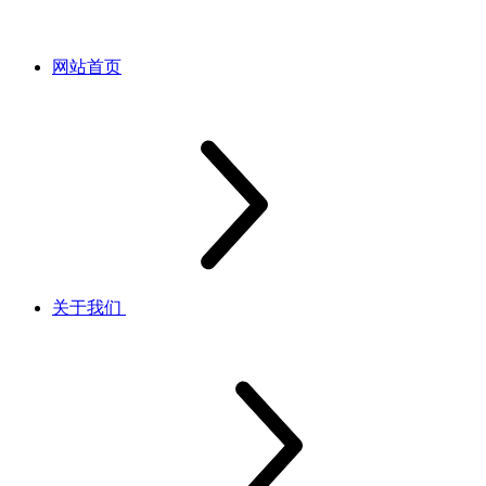
网站首页
关于我们