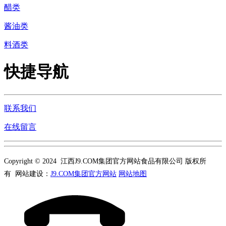
醋类
酱油类
料酒类
快捷导航
联系我们
在线留言
Copyright © 2024 江西J9.COM集团官方网站食品有限公司 版权所
有 网站建设：
J9.COM集团官方网站
网站地图