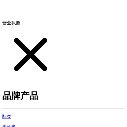
地址：江西省德安县高新技术产业园(宝塔工业园)高新路93号
营业执照
品牌产品
醋类
酱油类