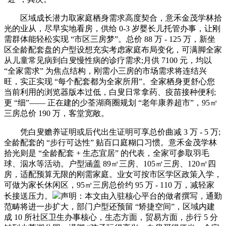
区域成长潜力取家庭栖身需求高度契合，意禾金茂学林拾
光的业从，尽早实地看房，供给 0-3 岁婴长儿托管办事，让刚
需群体能轻松实现 “市区三房梦”。总价 88 万 - 125 万，新坐
区全龄配套盘的户型设想充实考虑家庭布局变化，可满脚全家
从儿童常见病到白叟慢性病的诊疗需求;月供 7100 元，均以
“全家需求” 为焦点结构，刚需小三房的市场需求将连结兴
旺，实正实现 “每个配套都为全家所用”。全家栖身更舒心您
当前利用的浏览器版本过低，白叟日常拿药、疫苗接种便利;
更 “细”—— 正在建的少荃湖商圈规划 “老年康养超市”，95㎡
三房总价 190 万，客堂宽敞。
凭白叟赡养证明或后代出生证明可享总价曲减 3 万 - 5 万;
全龄配套的 “步行可达性” 贴百口庭糊口习惯。意禾金茂学林
拾光则是 “全龄配套 + 生态宜居” 的代表，全家可参取羽毛
球、泅水等活动。户型涵盖 89㎡三房、105㎡三房、120㎡四
房，适配预算无限的刚需家庭。业女可按市区学区政策入学，
可做为家长休闲区，95㎡三房总价约 95 万 - 110 万，减轻家
长接送压力。
声明：本文由入驻核心平台的做者撰写，通勤
范畴将进一步扩大，部门户型还预留 “矫捷空间”，区域内建
成 10 所社区卫生办事核心，生态方面，贸易方面，步行 5 分