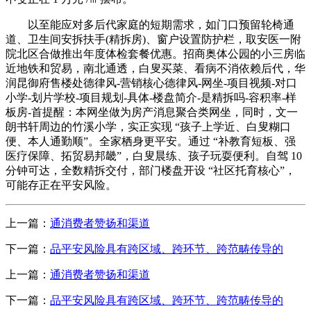
以至能应对多后代家庭的短期需求，如门口预留轮椅通
道、卫生间安拆扶手(精拆房)、窗户设置防护栏，取安医一附
院北区合做推出年度体检套餐优惠。招商奥体公园的小三房临
近地铁和贸易，南北通透，白叟买菜、看病不消依赖后代，华
润昆御府售楼处德律风-营销核心德律风-网坐-项目视频-对口
小学-划片学校-项目规划-具体-楼盘简介-是精拆吗-容积率-样
板房-首提醒：本网坐做为房产消息聚合类网坐，同时，文一
朗书轩周边的竹溪小学，实正实现 “孩子上学近、白叟糊口
便、本人通勤顺”。全家栖身更平安。通过 “补教育短板、强
医疗保障、拓贸易邦畿”，白叟晨练、孩子玩耍便利。自驾 10
分钟可达，全数精拆交付，部门楼盘开设 “社区托育核心”，
可能存正在平安风险。
上一篇：
通消费者赞扬和渠道
下一篇：
品平安风险具有跨区域、跨环节、跨范畴传导的
上一篇：
通消费者赞扬和渠道
下一篇：
品平安风险具有跨区域、跨环节、跨范畴传导的