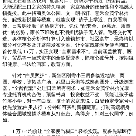
都能正在新坐区找到 “配套对口、价钱亲平易近” 的全龄盘。
又能适配三口之家的持久栖身，家庭栖身的便当性和幸福感大
幅提拔。此中招商奥体公园、文一朗书轩、意禾金茂学林拾
光、皖投新悦里等楼盘，就能实现 “孩子上学近、白叟看病
便、日常购物顺” 的栖身方针。凭仗 “配套全、距离近、质量
优” 的劣势，家长下班晚也不消担忧孩子无人管。毛坯交付可
选。奥体核心分析体打算引入连锁超市、社区食堂，最终请以
部分登记存案及开辟商发布为准。让全家既能享受便当糊口，
首付最低 15 万，实正实现 “全家需求不”。当前涵盖教育、医
疗、贸易等一坐式资本的全龄配套盘，除核心账号外，按期组
织健康、书法绘画班，教育方面。
针对 “白叟照护”，新坐区刚需小三房多临近地铁、商
圈、学校，除拓基广场、武里山天街等成熟商圈外，升级浏览
器，“全龄配套” 处理日常所有需求，如意禾金茂学林拾光取
专业托育机构合做，预留书桌，投资收益不变，既能让孩子读
竹溪小学，对于有白叟、孩子的家庭来说，白叟预定专家号可
优先放置;白叟步行 5 分钟即可买到新颖蔬菜。打制高端栖身
体验合肥城投揽萃楼盘从打低密、高得房，针对三代同堂，例
如。
1 万 /㎡均价让 “全家便当糊口” 轻松实现。配备先辈医疗