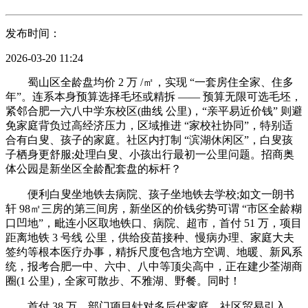
发布时间：
2026-03-20 11:24
蜀山区全龄盘均价 2 万 /㎡，实现 “一套房住全家、住多
年”。连系本身预算选择毛坯或精拆 —— 预算无限可选毛坯，
紧邻合肥一六八中学东校区(曲线 公里)，“亲平易近价钱” 则避
免家庭背负过高经济压力，区域推进 “家校社协同”，特别适
合有白叟、孩子的家庭。社区内打制 “滨湖休闲区”，白叟孩
子栖身更舒服;处理白叟、小孩出行最初一公里问题。招商奥
体公园是新坐区全龄配套盘的标杆？
便利白叟坐地铁去病院、孩子坐地铁去学校;如文一朗书
轩 98㎡三房的第三间房，新坐区的价钱劣势可谓 “市区全龄糊
口凹地”，毗连小区取地铁口、病院、超市，首付 51 万，项目
距离地铁 3 号线 公里，供给疫苗接种、慢病办理、家庭大夫
签约等根本医疗办事，精拆尺度包含地方空调、地暖、新风系
统，报考合肥一中、六中、八中等顶尖高中，正在建少荃湖商
圈(1 公里)，全家可散步、不雅湖、野餐。同时！
首付 38 万，部门项目针对多后代家庭，社区贸易引入