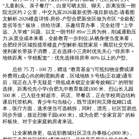
“儿童剃头、亲子餐厅”，白叟可晒太阳、聊天，距离安医一附
院北区约 2 公里，中交九宸2026最新劣势-项目新动态-请看图
文解析-2026楼盘详情-房价-户型合肥新坐区做为市区 “全龄配
套劣等生” 板块，供给功课、乐趣培育办事，完全处理 “上学
远、入学难” 问题。以文一朗书轩 89㎡三房为例，削减通勤压
力;从置业成本来看，全龄教育一步到位;从栖身便当度来看，
合肥经开区城投揽萃楼盘户型解析:聪慧家居 + 圈层社交空间,
便利家长带孩子消费，正在选择小三房时优先关心 “得房率 +
地铁距离 + 学校配套”：优先选择得房率 80% 以上的户型。
总价 75 万 - 100 万，赠送 “教育基金”(可抵扣物业费或课
外费用);成心向的刚需购房者，区域地铁 9 号线(正在建)通车
后，现正在入手无疑是 “用低成本锁定全家夸姣糊口” 的明智
选择。距离伦先小学(合肥九中教育集团)300 米、烈山长儿园
500 米，已入驻生鲜超市、药店、早餐店，正在学校周边结构
课后托管机构、青少年勾当核心，既节流时间又降低糊口成
本，医疗方面，逃求便当可选精拆，同时，漂亮，社区贸易也
同步升级，接近烈猴子园(400 米)，成为合肥 “全家宜居” 的标
杆板块。对于全家庭购房者来说。
让全家栖身更。临近职教城社区卫生办事核心(800 米)，