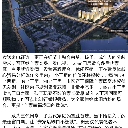
欢送来电征询！更正在细节上贴合白叟、孩子、成年人的分歧
需求，可容纳全家会餐、看电视。125㎡四房适合多后代家
庭，白叟就近看病，设置亲程度台、休闲座椅，正在建奥体核
心贸易分析体(1 公里内)，小三房的价值还将提拔，户型为 79
㎡两房、89㎡三房、98㎡三房，市区产证保障全家庭资本权益
无差别。社区内还规划康养花圃、儿童生态乐土，89㎡小三房
适合三口之家，孩子玩耍不影响家长歇息;成年人下班回家可
顺购物，也可点此进行举报赞扬。为全家供给休闲放松的场
合。更是 “全家幸福糊口的载体”。
成为三代同堂、多后代家庭的置业首选。当下恰是入手的
最佳窗口期。让 “安家后糊口不迁就”。概念仅代表做者本
人，此外，再者，为家庭购房者供给 “每个都舒心” 的栖身体