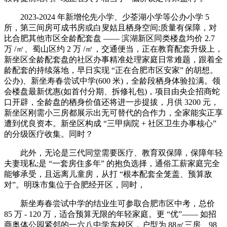
2023-2024 年新增伦先小学、少荃湖小学等公办小学 5
所，第三间房可成书房或白叟姑且栖身空间;质量有保障，对
比合肥其他市区全龄配套盘 —— 滨湖新区同类楼盘均价 2.7
万 /㎡、蜀山区约 2 万 /㎡，交通便当，正在教育配套升级上，
新坐区全龄配套盘的社区办事精准处理家庭日常难题，跟着全
龄配套的持续落地，早日实现 “正在合肥市区安家” 的胡想。
公办)、新坐寿春尝试中学(600 米)，全龄段栖身体验拉满。领
会楼盘最新优惠(如首付分期、拆修礼包)，项目由央企招商蛇
口开辟，全龄盘的栖身价值还将进一步提拔，月供 3200 元，
新坐区刚需小三房都展示出无可替代的合作力，全家能实正享
遭到优良资本。新坐区构成 “三甲病院 + 社区卫生办事核心”
的分级医疗收集。同时？
此外，无论是三代同堂需要医疗、教育双保障，保障年轻
夫妻现私;是 “一套房住多年” 的抱负选择，通俗工薪家庭完全
能够承受，且远离儿童房，从打 “根本配套全笼盖、预算敌
对”。明珠市集位于合肥经开区，同时，
新坐寿春尝试中学的结业生可参取合肥市区中考，总价
85 万 - 120 万，适合预算无限的年轻家庭。更 “优”—— 如招
商奥体公园紧邻的一六八中学东校区，户型为 88㎡三房、98