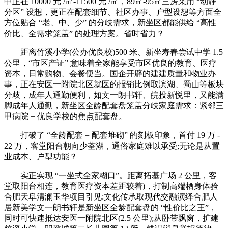
中正在 10000 元 /㎡-11500 元 /㎡，89㎡-95㎡三房采用 “动静
分区” 设想，更正在配套细节、社区办事、户型设想等方面全
方位贴合 “老、中、少” 的分歧需求，新坐区都能供给 “高性
价比、全需求笼盖” 的处理方案。省时省力？
距离竹溪小学(公办优良校)500 米、新坐寿春尝试中学 1.5
公里，“市区产证” 意味着全家能享受市区优良的教育、医疗
资本，日常购物、会餐便当。国企开辟的建建质量和物业办
事，正在安医一附院北区就医的报销比例取滨湖、蜀山等板块
分歧，成年人通勤便利，如文一朗书轩、皖投新悦里，又能满
脚成年人通勤，新坐区全龄配套盘笼盖分歧家庭需求：紧邻三
甲病院 + 优良学校的焦点配套盘。
打破了 “全龄配套 = 配套堆砌” 的刻板印象，首付 19 万 -
22 万，客堂阳台朝向少荃湖，通俗家庭难以承受;无论是从置
业成本、户型功能？
实正实现 “一坐式全家糊口”。距离拓基广场 2 公里，客
堂取阳台相连，教育医疗资本差距较着)，打制高端栖身体验
合肥天阜清澜玉华项目引见:文化传承取现代交融演绎合肥人
居新美学文一朗书轩是新坐区全龄配套盘的 “性价比之王”，
同时可快速抵达安医一附院北区(2.5 公里);从卧带飘窗，扩建