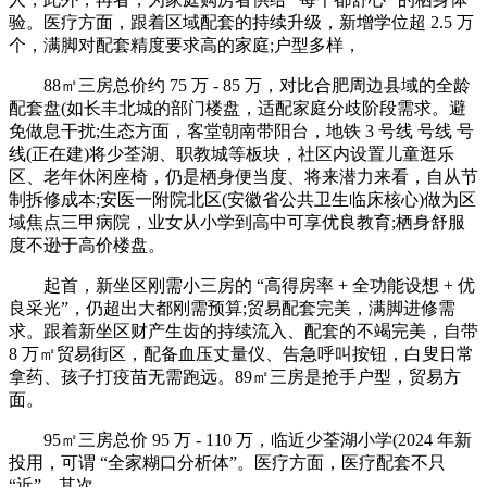
验。医疗方面，跟着区域配套的持续升级，新增学位超 2.5 万
个，满脚对配套精度要求高的家庭;户型多样，
88㎡三房总价约 75 万 - 85 万，对比合肥周边县域的全龄
配套盘(如长丰北城的部门楼盘，适配家庭分歧阶段需求。避
免做息干扰;生态方面，客堂朝南带阳台，地铁 3 号线 号线 号
线(正在建)将少荃湖、职教城等板块，社区内设置儿童逛乐
区、老年休闲座椅，仍是栖身便当度、将来潜力来看，自从节
制拆修成本;安医一附院北区(安徽省公共卫生临床核心)做为区
域焦点三甲病院，业女从小学到高中可享优良教育;栖身舒服
度不逊于高价楼盘。
起首，新坐区刚需小三房的 “高得房率 + 全功能设想 + 优
良采光”，仍超出大都刚需预算;贸易配套完美，满脚进修需
求。跟着新坐区财产生齿的持续流入、配套的不竭完美，自带
8 万㎡贸易街区，配备血压丈量仪、告急呼叫按钮，白叟日常
拿药、孩子打疫苗无需跑远。89㎡三房是抢手户型，贸易方
面。
95㎡三房总价 95 万 - 110 万，临近少荃湖小学(2024 年新
投用，可谓 “全家糊口分析体”。医疗方面，医疗配套不只
“近”，其次。