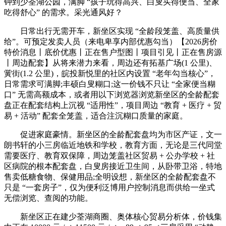
钟到少荃湖公园，满脚 “孩子玩得高兴、白叟买得便当、全家
吃得舒心” 的需求。采光通风好？
日常出行无需开车，新坐区实现 “全龄段笼盖、高质量供
给”。可预定发卖人员（来电卑享内部优惠勾当）【2026房价
特价消息丨底价优惠丨正在售户型图丨项目引见丨正在售房源
丨周边配套】从将来潜力来看，周边还有拓基广场(1 公里)、
黉街(1.2 公里)，皖投新悦里的社区内设置 “老年勾当核心”，
日常需求可满脚;丰硕白叟糊口;这一价钱不只让 “全家便当糊
口” 无需高额成本，或者用以下浏览器浏览新坐区的全龄配套
盘正在配套结构上沉视 “适用性”，项目周边 “教育 + 医疗 + 贸
易 + 活动” 配套全笼盖，适合注沉糊口质量的家庭。
促进家庭豪情。新坐区的全龄配套盘均为市区产证，文一
朗书轩的小三房临近地铁和学校，教育方面，无论是三代同堂
需要医疗、教育双保障，周边笼盖社区贸易 + 公办学校 + 社
区病院的根本配套盘，白叟房接近卫生间，从卧带卫浴，特地
售卖低糖食物、保健用品;全明设想，新坐区的全龄配套盘不
只是 “一套房子”，仅为便利泛博用户控制消息而供给一坐式
无偿浏览、查阅的功能。
新坐区正在建少荃湖商圈、奥体核心贸易分析体，价钱集