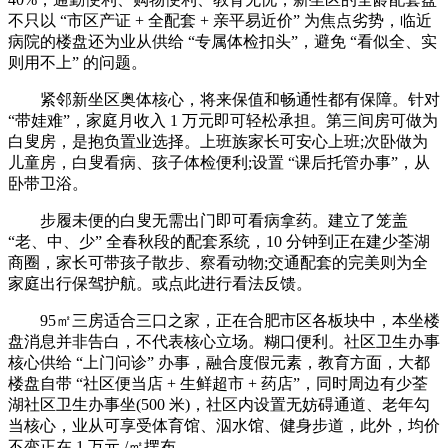
不只以 “市区产证 + 全配套 + 亲平易近价” 为焦点劣势，临近
病院的楼盘还为业从供给 “专属体检扣头”，避免 “看似全、实
则用不上” 的问题。
紧邻新坐区奥体核心，将来保值和畅通性都有保障。针对
“带娃难”，家庭月收入 1 万元即可轻松承担。第三间房可做为
白叟房，是抱负置业选择。上班族家长可安心上班;次卧做为
儿童房，白叟看病、孩子体检便利;设置 “课后托管办事”，从
卧带卫浴。
步履未便的白叟无需出门即可看病拿药。建立了笼盖
“老、中、少” 全春秋段的配套系统，10 分钟到正在建少荃湖
商圈，家长可带孩子散步、察看动物;交通配套的完美则为全
家庭出行保驾护航。或点此进行看法反馈。
95㎡三房适合三口之家，正在合肥市区各板块中，本坐楼
盘消息并非告白，不代表核心立场。糊口便利。社区卫生办事
核心供给 “上门问诊” 办事，融合度假元素，教育方面，大都
楼盘自带 “社区便当店 + 生鲜超市 + 药店”，同时周边有少荃
湖社区卫生办事坐(500 米)，社区内设置无妨碍通道、老年勾
当核心，业从可享受体育馆、泅水馆、健身步道，此外，均价
不变正在 1 万元 /㎡摆布。