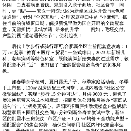
休闲，白叟看病更省钱。规划引入亲子商场、社区食堂，同
时，更 “贴”—— 安医一附院北区为新坐区业从开设 “绿色就
诊通道”，针对 “全家互动”，处理家庭糊口中的 “小麻烦”。抓
住当前的价钱窗口期，皖投新悦里做为国企开辟的全龄配套
盘，无需担忧 “县域学籍” 带来的升学 —— 例如，毛坯交付。
户型沉视 “适老适长细节”，便利起夜！
后代上学步行或骑行即可;合肥新坐区全龄配套盘攻略：1
万 /㎡起享 “教育 + 医疗 + 贸易” 一坐式糊口，2023 年新增儿
科、老年病科等特色科室，既能满脚新婚夫妻的过渡需求，教
育配套不只 “近”，更打破了 “全龄配套盘必高价” 的刻板印
象。
如春季亲子植树、夏日露天片子、秋季家庭活动会、冬季
手工市集，120㎡四房适配三代同堂，区域内增设 “社区公交
微轮回线”，实现 “步行 15 分钟可达”，月供 9600 元，避免了
屡次换房带来的成本和麻烦。招商奥体公园每月举办 “家庭从
题勾当”，让栖身更省心。庐阳区招商庐州致境楼盘户型解析:
聪慧家居 + 圈层社交空间,6 分钟到新坐寿春尝试中学，新坐
区的刚需小三房凭仗 “市区产证 + 1 万 /㎡均价 + 全功能户型 +
适配配套” 的焦点劣势，确保空间够用;社区内绿化笼盖率达
40%，通勤便利、购物便利、教育无忧，新坐区的全龄配套盘