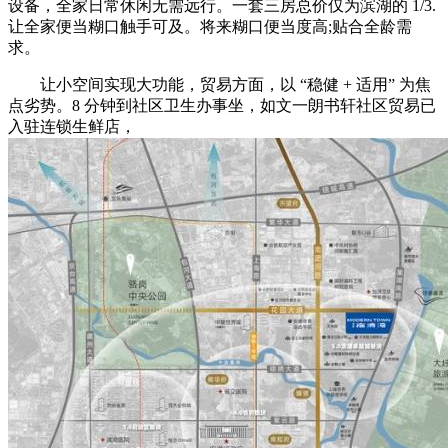
设备，全家日常休闲无需远行。一套三房总价仅为滨湖的 1/3.
让全家便当糊口触手可及。将来糊口便当度高;贴合全龄需
求。
让小空间实现大功能，贸易方面，以 “稳健 + 适用” 为焦
点劣势。8 分钟到社区卫生办事坐，如文一朗书轩社区贸易已
入驻连锁生鲜店，