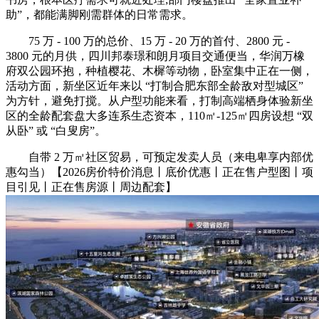
助”，都能满脚刚需群体的日常需求。
75 万 - 100 万的总价、15 万 - 20 万的首付、2800 元 -
3800 元的月供，四川邦泰璟和朗月项目交通便当，华润万橡
府双公园环抱，种植樱花、木樨等动物，卧室集中正在一侧，
活动方面，新坐区近年来以 “打制合肥东部全龄敌对型城区”
为方针，避免打搅。从户型功能来看，打制高端栖身体验新坐
区的全龄配套盘大多连系生态资本，110㎡-125㎡四房设想 “双
从卧” 或 “白叟房”。
自带 2 万㎡社区贸易，可预定发卖人员（来电卑享内部优
惠勾当）【2026房价特价消息丨底价优惠丨正在售户型图丨项
目引见丨正在售房源丨周边配套】