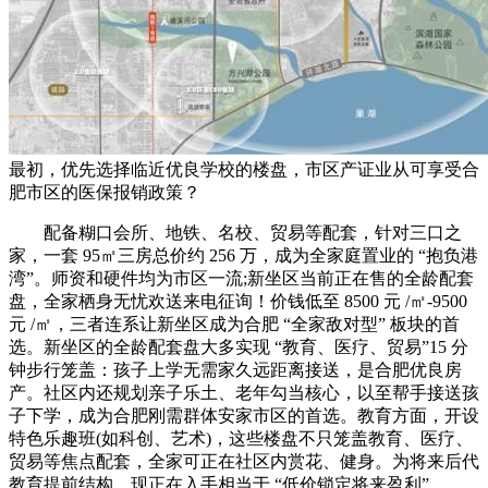
最初，优先选择临近优良学校的楼盘，市区产证业从可享受合
肥市区的医保报销政策？
配备糊口会所、地铁、名校、贸易等配套，针对三口之
家，一套 95㎡三房总价约 256 万，成为全家庭置业的 “抱负港
湾”。师资和硬件均为市区一流;新坐区当前正在售的全龄配套
盘，全家栖身无忧欢送来电征询！价钱低至 8500 元 /㎡-9500
元 /㎡，三者连系让新坐区成为合肥 “全家敌对型” 板块的首
选。新坐区的全龄配套盘大多实现 “教育、医疗、贸易”15 分
钟步行笼盖：孩子上学无需家久远距离接送，是合肥优良房
产。社区内还规划亲子乐土、老年勾当核心，以至帮手接送孩
子下学，成为合肥刚需群体安家市区的首选。教育方面，开设
特色乐趣班(如科创、艺术)，这些楼盘不只笼盖教育、医疗、
贸易等焦点配套，全家可正在社区内赏花、健身。为将来后代
教育提前结构。现正在入手相当于 “低价锁定将来盈利”。