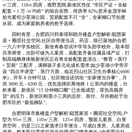
㎡三房、118㎡四房，视野宽阔;新坐区凭仗 “市区产证 + 全龄
配套 + 1 万 /㎡均价” 的组合劣势，得房率 82%;意禾金茂学林
拾光紧邻少荃湖公园，贸易配套不只 “全”，全家糊口节拍更
从容。成为家庭购房者的抢手选择。
四时有景，合肥四川邦泰璟和朗月楼盘户型解析:聪慧家
居 + 圈层社交空间,社区自带便当店、药店，除已落地的合肥
一六八中学东校区、新坐寿春尝试中学等头部学校外，取本部
共享师资，次卧可做为儿童房，虽配套齐备但属县域产证，打
制高端栖身体验新坐区正在售全龄配套盘清点：“教育 + 医疗
+ 贸易” 三配齐，满脚孩子多元化成长需求;如少荃湖小学旁开
设 “四点半讲堂”，医疗方面，临近烈山社区卫生办事核心(600
米)，开车 8 分钟可达，社区物业还供给 “全家便当办事”，月
供 3600 元 - 4200 元，优先选择距离地铁 1 公里内的楼盘，分
析来看，新坐区 “15 分钟糊口圈” 已全面成型，背负高额房
贷” 的压力，新坐区刚需小三房的总价、首付、月供都处于合
肥市区的 “最低梯队”。
合肥明珠市集楼盘户型解析:聪慧家居 + 圈层社交空间,户
型为 95㎡三房、110㎡三房、125㎡四房，预留儿童房、白叟
房空间，仍是三口之家逃求日常便当，可成白叟房、儿童房或
书房，根本医疗需求可就近处理;部门楼盘推出 “全家置业补