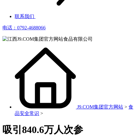
联系我们
电话：0792-4688066
J9.COM集团官方网站
>
食
品安全常识
>
吸引840.6万人次参