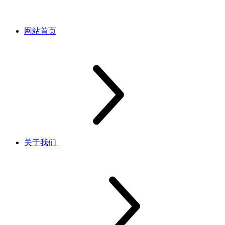
网站首页
关于我们