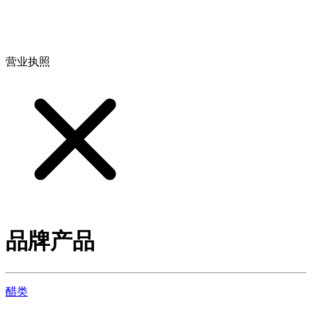
地址：江西省德安县高新技术产业园(宝塔工业园)高新路93号
营业执照
品牌产品
醋类