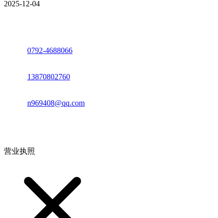
2025-12-04
座机：
0792-4688066
电话：
13870802760
邮箱：
n969408@qq.com
地址：江西省德安县高新技术产业园(宝塔工业园)高新路93号
营业执照