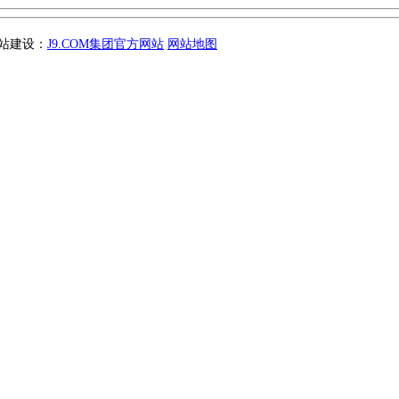
 网站建设：
J9.COM集团官方网站
网站地图