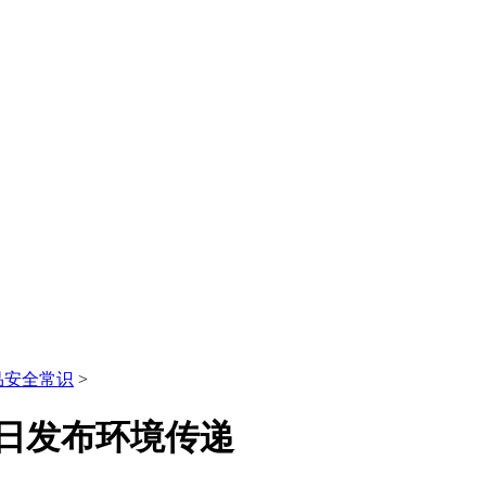
品安全常识
>
日发布环境传递