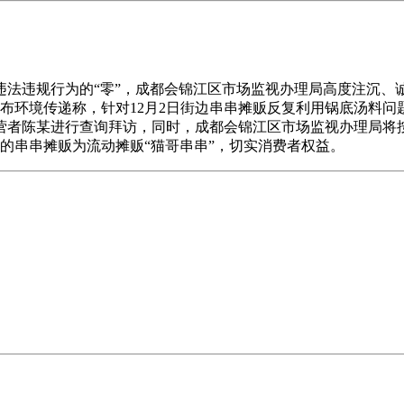
违规行为的“零”，成都会锦江区市场监视办理局高度注沉、诚
布环境传递称，针对12月2日街边串串摊贩反复利用锅底汤料
营者陈某进行查询拜访，同时，成都会锦江区市场监视办理局将按
映的串串摊贩为流动摊贩“猫哥串串”，切实消费者权益。