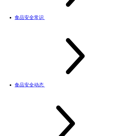
食品安全常识
食品安全动态