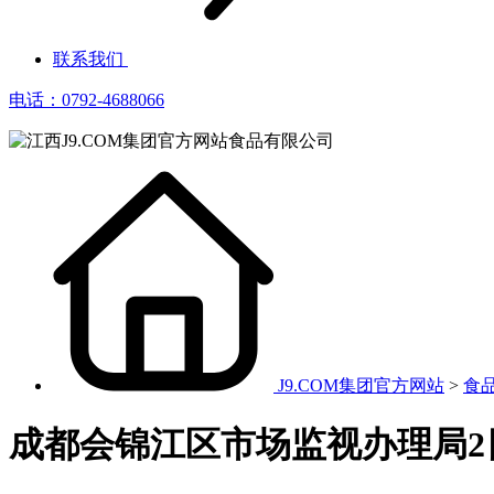
联系我们
电话：0792-4688066
J9.COM集团官方网站
>
食
成都会锦江区市场监视办理局2