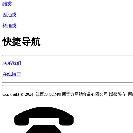
醋类
酱油类
料酒类
快捷导航
联系我们
在线留言
Copyright © 2024 江西J9.COM集团官方网站食品有限公司 版权所有