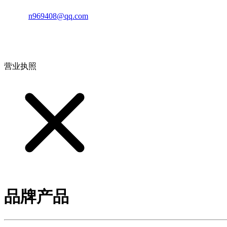
邮箱：
n969408@qq.com
地址：江西省德安县高新技术产业园(宝塔工业园)高新路93号
营业执照
品牌产品