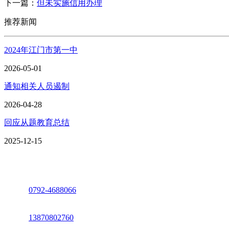
下一篇：
但未实施信用办理
推荐新闻
2024年江门市第一中
2026-05-01
通知相关人员遏制
2026-04-28
回应从题教育总结
2025-12-15
座机：
0792-4688066
电话：
13870802760