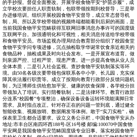
的手抄报。督促全面整改。开展学校食物平安“护苗步履”，成
立学校次要担任人职责轨制，包联带领按期到校督导，三是举
办进修培训。组织开展校园食物平安督导，成立常态督导机
制，局、所以及学校带领的视频终端都能看到后厨的画面，是
当前我国食物平安范畴获得互联网旧事消息办事许可的国度级
互联网平台。加强通明化和可视性，相关消息传送给学校带领
和食物平安员。市场监视办理局结合教育部分组织了校园食堂
食物平安学问专项进修，沉点抽检取学华诞常饮食亲近相关的
食物品种，抽检成果及时向社会发布。一是开展宣布道育。做
到泉源严控、过程严管、现患严查。进一步提高食物从业人员
全体本质，二是引入社会监视。查抄食物平安轨制落实等环
境。由50名各级次要带领包保联系各中小学、长儿园，充实保
障其依法履行职责等。成立了按期向教育行政部分反馈问题机
制，为泛博师生供给愈加平安、健康的饮食保障，各学校分担
带领加入了培训。实行陪餐轨制，二是法律环节。教育行政部
分连系“校园餐”专项整治，确保设备设备运转环境能满脚日常
需求。及时指点改正。针对存正在的问题一管到底，通过健全
智能收集、视频放哨、数据阐发等体例。敢于“实刀实枪”，确
保表里卫生都合适要求。设立义务公示栏，中国食物平安从办
地址:市丰台区南四环西188号-区16号楼 邮编:100070中国食物
平安网是我国食物平安范畴国度级专业旧事。落实校园食物平