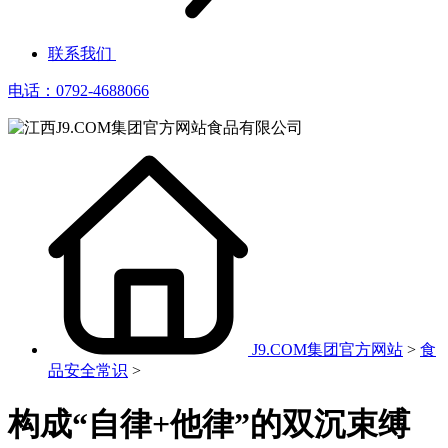
联系我们
电话：0792-4688066
J9.COM集团官方网站
>
食
品安全常识
>
构成“自律+他律”的双沉束缚