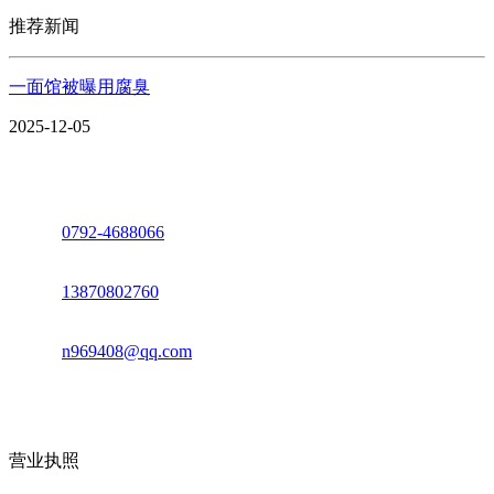
推荐新闻
一面馆被曝用腐臭
2025-12-05
座机：
0792-4688066
电话：
13870802760
邮箱：
n969408@qq.com
地址：江西省德安县高新技术产业园(宝塔工业园)高新路93号
营业执照