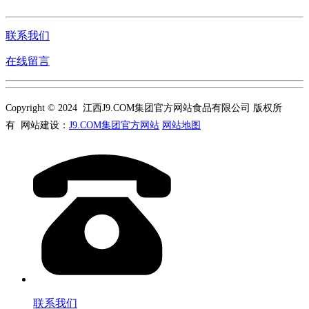
联系我们
在线留言
Copyright © 2024 江西J9.COM集团官方网站食品有限公司 版权所
有 网站建设：
J9.COM集团官方网站
网站地图
联系我们