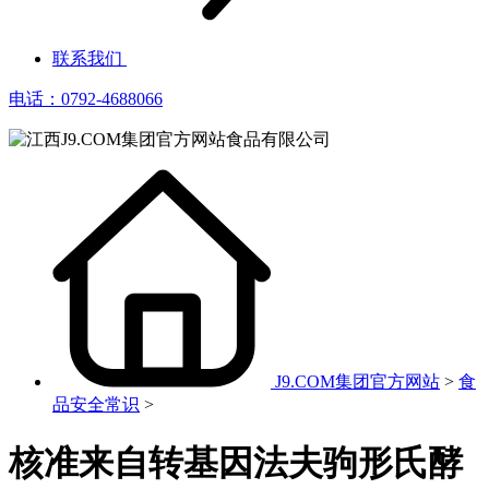
联系我们
电话：0792-4688066
J9.COM集团官方网站
>
食
品安全常识
>
核准来自转基因法夫驹形氏酵