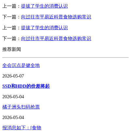
上一篇：
提拔了学生的消费认识
下一篇：
向过往市平易近科普食物选购常识
上一篇：
提拔了学生的消费认识
下一篇：
向过往市平易近科普食物选购常识
推荐新闻
全会沉点是健全地
2026-05-07
SSD和HDD的价差将起
2026-05-04
橘子洲头扫码抢票
2026-05-04
报消息如下：[食物