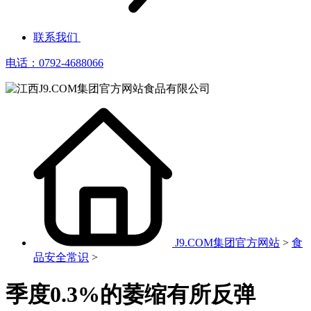
联系我们
电话：0792-4688066
J9.COM集团官方网站
>
食
品安全常识
>
季度0.3%的萎缩有所反弹