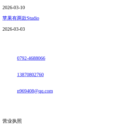
2026-03-10
苹果有两款Studio
2026-03-03
座机：
0792-4688066
电话：
13870802760
邮箱：
n969408@qq.com
地址：江西省德安县高新技术产业园(宝塔工业园)高新路93号
营业执照