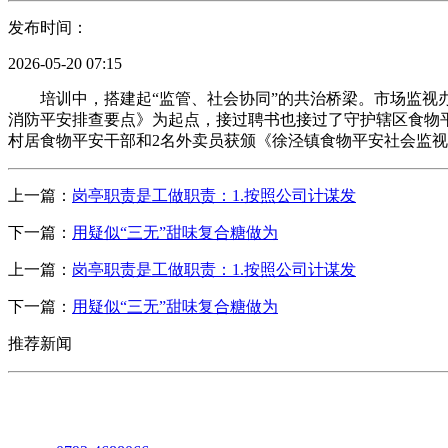
发布时间：
2026-05-20 07:15
培训中，搭建起“监管、社会协同”的共治桥梁。市场监视办
消防平安排查要点》为起点，接过聘书也接过了守护辖区食物
村居食物平安干部和2名外卖员获颁《徐泾镇食物平安社会监
上一篇：
岗亭职责是工做职责：1.按照公司计谋发
下一篇：
用疑似“三无”甜味复合糖做为
上一篇：
岗亭职责是工做职责：1.按照公司计谋发
下一篇：
用疑似“三无”甜味复合糖做为
推荐新闻