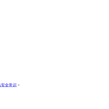
品安全常识
>