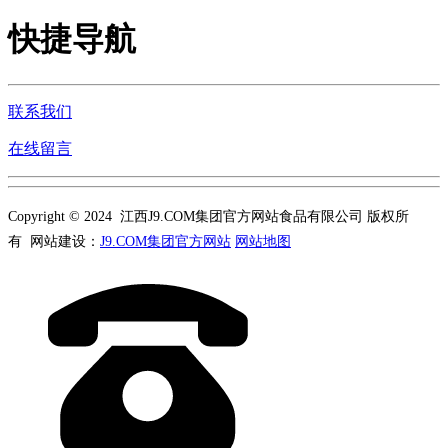
快捷导航
联系我们
在线留言
Copyright © 2024 江西J9.COM集团官方网站食品有限公司 版权所
有 网站建设：
J9.COM集团官方网站
网站地图