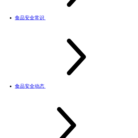
食品安全常识
食品安全动态