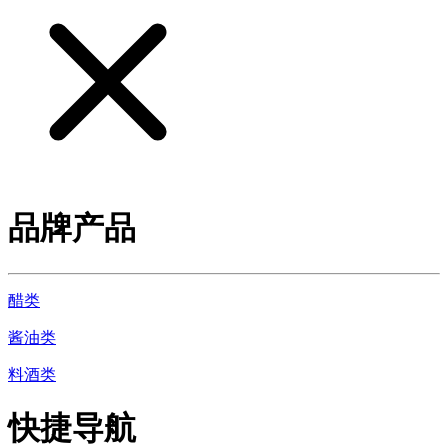
品牌产品
醋类
酱油类
料酒类
快捷导航