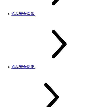
食品安全常识
食品安全动态