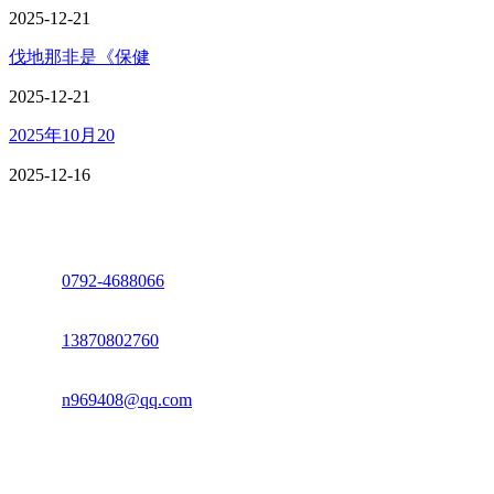
2025-12-21
伐地那非是《保健
2025-12-21
2025年10月20
2025-12-16
座机：
0792-4688066
电话：
13870802760
邮箱：
n969408@qq.com
地址：江西省德安县高新技术产业园(宝塔工业园)高新路93号