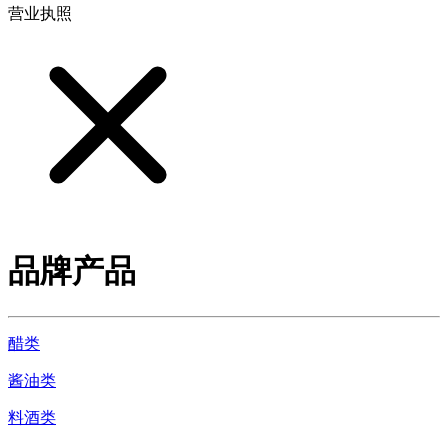
营业执照
品牌产品
醋类
酱油类
料酒类