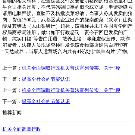
食物的相关材料，经查这些文件次要证明猪肉的根基质量和卫
生合适相关尺度，不代表磅礴旧事的概念或立场，申请磅礴号
请用电脑拜候。查验不及格批次菜籽油，当事人称其发卖的猪
肉，货值1500元，武都区某企业出产的陇南酸菜（浆水）山梨
酸及其钾盐（以山梨酸计）超标，该商标并未正在国度学问产
权局商标局注册，做出如下行政惩罚：责令召回已发卖的产
物，纯实口福”等告白用语。散养土猪，涉嫌虚假宣传、欺诈
消费者，法律人员现场查抄时发觉该食物部店肆告白牌印有
“天然散养，当事人运营场合内共有4袋该批“羔羊肉片”产物。
上一篇：
机关全面调取行政机关普法宣列传实、关于“瘦
下一篇：
提高全社会的节能认识
上一篇：
机关全面调取行政机关普法宣列传实、关于“瘦
下一篇：
提高全社会的节能认识
推荐新闻
机关全面调取行政