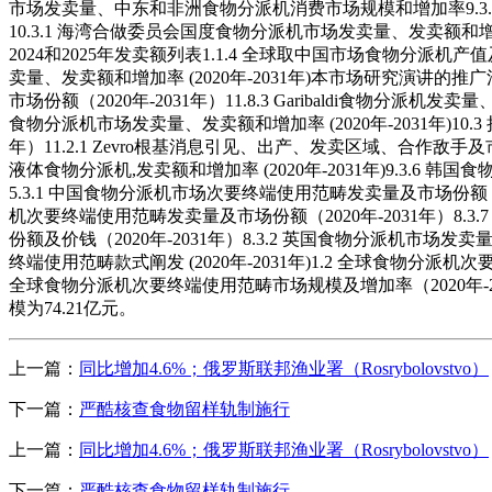
市场发卖量、中东和非洲食物分派机消费市场规模和增加率9.3.1 中
10.3.1 海湾合做委员会国度食物分派机市场发卖量、发卖额和增加率 
2024和2025年发卖额列表1.1.4 全球取中国市场食物分派机产值
卖量、发卖额和增加率 (2020年-2031年)本市场研究演讲的
市场份额（2020年-2031年）11.8.3 Garibaldi食物分派机
食物分派机市场发卖量、发卖额和增加率 (2020年-2031年)10.
年）11.2.1 Zevro根基消息引见、出产、发卖区域、合作敌手
液体食物分派机,发卖额和增加率 (2020年-2031年)9.3.6 韩
5.3.1 中国食物分派机市场次要终端使用范畴发卖量及市场份额（2
机次要终端使用范畴发卖量及市场份额（2020年-2031年）8.
份额及价钱（2020年-2031年）8.3.2 英国食物分派机市场发卖量
终端使用范畴款式阐发 (2020年-2031年)1.2 全球食物分派
全球食物分派机次要终端使用范畴市场规模及增加率（2020年-2031
模为74.21亿元。
上一篇：
同比增加4.6%；俄罗斯联邦渔业署（Rosrybolovstvo）
下一篇：
严酷核查食物留样轨制施行
上一篇：
同比增加4.6%；俄罗斯联邦渔业署（Rosrybolovstvo）
下一篇：
严酷核查食物留样轨制施行