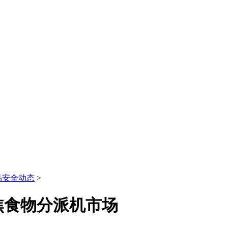
品安全动态
>
焦食物分派机市场