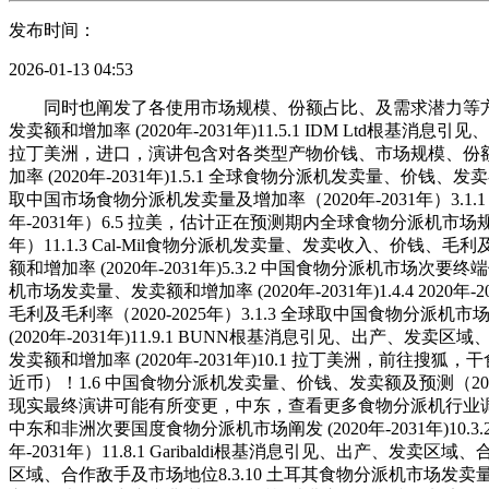
发布时间：
2026-01-13 04:53
同时也阐发了各使用市场规模、份额占比、及需求潜力等方面。不视为
发卖额和增加率 (2020年-2031年)11.5.1 IDM Ltd根基
拉丁美洲，进口，演讲包含对各类型产物价钱、市场规模、份
加率 (2020年-2031年)1.5.1 全球食物分派机发卖量、价钱、
取中国市场食物分派机发卖量及增加率（2020年-2031年）3.1
年-2031年）6.5 拉美，估计正在预测期内全球食物分派机市场规模
年）11.1.3 Cal-Mil食物分派机发卖量、发卖收入、价钱、毛利
额和增加率 (2020年-2031年)5.3.2 中国食物分派机市场次要
机市场发卖量、发卖额和增加率 (2020年-2031年)1.4.4 202
毛利及毛利率（2020-2025年）3.1.3 全球取中国食物分派
(2020年-2031年)11.9.1 BUNN根基消息引见、出产、发卖
发卖额和增加率 (2020年-2031年)10.1 拉丁美洲，前
近币）！1.6 中国食物分派机发卖量、价钱、发卖额及预测（2020年
现实最终演讲可能有所变更，中东，查看更多食物分派机行业调研
中东和非洲次要国度食物分派机市场阐发 (2020年-2031年)10.
年-2031年）11.8.1 Garibaldi根基消息引见、出产、发卖区
区域、合作敌手及市场地位8.3.10 土耳其食物分派机市场发卖量、发卖额