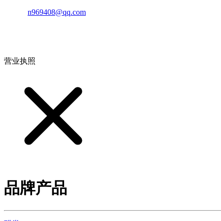
邮箱：
n969408@qq.com
地址：江西省德安县高新技术产业园(宝塔工业园)高新路93号
营业执照
品牌产品