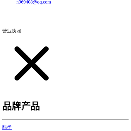
邮箱：
n969408@qq.com
地址：江西省德安县高新技术产业园(宝塔工业园)高新路93号
营业执照
品牌产品
醋类