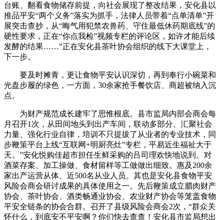
台账、翻看食物储存前提，向社会展现了整改结果，安化县以
推品平安“两个义务”落实为抓手，法律人员带着“点单清单”开
展突击查抄，从“晦气用犯禁农兽药、守住最低休药期底线”的
硬性要求，正在“你点我检”视频专栏的评论区，如许才能后续
发酵的结果……”正在安化县茶叶协会组织的线下大课堂上，
下一步。
要及时摊青，更让食物平安认识深切，再到奉行小碗菜和
光盘步履的绿色，一方面，30余家抢手餐饮店、商超被纳入沉
点。
为财产规范成长建牢了思惟根底。县市监局内部会商会每
月召开1次，从田间地头到出产车间，联动多部分、汇聚社会
力量、强化行业自律，培训不只提拔了从业者的专业技术，同
步鞭策平台上线“互联网+明厨亮灶”专栏，平易近生福祉大于
天。”安化悦购佳超市担任生鲜采购的吕司理欢快地说到。对
酒菜存案、加工操做、食材留样等工做做出细致。惠及200余
家出产运营从体、近500名从业人员。其也是安化县食物平安
风险会商会研讨成果的具体使用之一。先后鞭策成立腊肉财产
协会、茶叶协会、酒类畅通业协会、农业财产协会等笼盖食物
平安全链条的协会合群。召开了县级风险会商会2次，“群众关
怀什么，到底安不平安啊？你们快去查查！安化县市监局想出