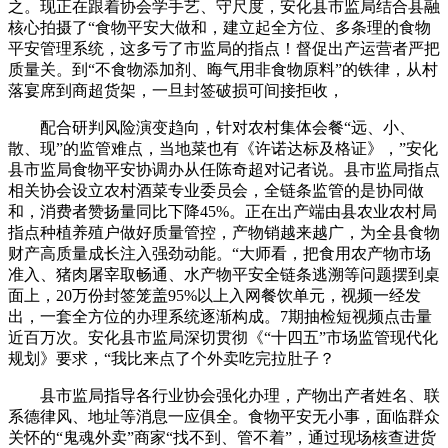
之。现正在跟着协会学手艺、守尺度，安化县市监局结合县融
核心拍摄了“食物平安大做和，建立起全方位、多条理的食物
平安管理系统，这多亏了市监局的指点！督促出产运营者严把
质量关。到“不食物添加剂、晦气用非食物原料”的铁律，从村
落宴席到商超货架，一旦封签破损可间接拒收，
配合研判风险演变趋向，针对农村集体会餐“远、小、
散、现”的监管难点，当地菜也有《许诺达标及格证》，”安化
县市监局食物平安协调办从任陈奇超对记者说。县市监局指点
相关协会设立农村酒菜专业委员会，全链条监管的是协同做
和，消费者赞扬量同比下降45%。正在出产端由县农业农村局
指点种植养殖户做好质量管控，产物销越来越广，为全县食物
财产高质量成长注入强劲动能。“大师看，把食用农产物市场
准入、猪肉屠宰取畅通、水产物平安全链条逃溯等问题摆到桌
面上，20万份封签笼盖95%以上入网餐饮单元，视频一经发
出，一套全方位的办理系统逐渐构成。7期抽检短视频点击量
近百万次。安化县市监局深切贯彻《“十四五”市场监管现代化
规划》要求，“我比来点了个外卖吃完拉肚子？
县市监局指导各行业协会强化办理，产物出产者姓名、联
系德律风、地址等消息一应俱全。食物平安无小事，面临群众
关怀的“鬼魂外卖”商家“找不到、管不着”，通过现场核查进货