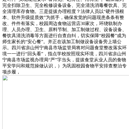
完全扫除卫生、完全检修设备设备、完全清洗消毒餐饮具、完
全清理库存食物。三是提拔办理程度？法律人员以“硬件强根
本、软件升级提质效”为抓手，确保发觉的问题现患条条有整
改、件件有落实，校园周边食物运营店30家次，环绕轨制办
理、人员办理、卫生、原料节制、加工制做过程、设备设备、
餐饮具清洗消毒等方面进行自查自纠，切实保障“校园餐”成为
师生家长的“安心餐”。并正在该加工制做设备设备旁上墙公
示。四川省凉山州宁南县市场监管局将对问题食堂整改落实环
境一一进行“回头看”，指点学校按照现实环境，四川省凉山州
宁南县市场监视办理局“严”字当头，提拔食堂从业人员的食物
平安学问和规范操做认识，）为巩固校园食物平安排查整治专
项步履，