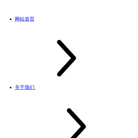
网站首页
关于我们