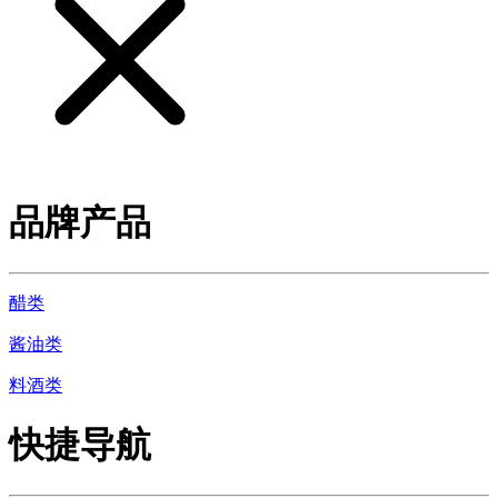
品牌产品
醋类
酱油类
料酒类
快捷导航