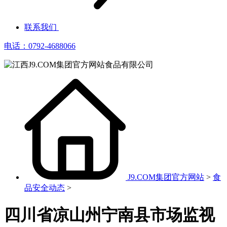
联系我们
电话：0792-4688066
J9.COM集团官方网站
>
食
品安全动态
>
四川省凉山州宁南县市场监视