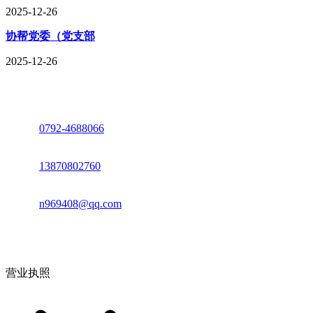
2025-12-26
协帮党委（党支部
2025-12-26
座机：
0792-4688066
电话：
13870802760
邮箱：
n969408@qq.com
地址：江西省德安县高新技术产业园(宝塔工业园)高新路93号
营业执照