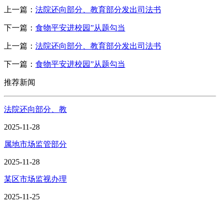
上一篇：
法院还向部分、教育部分发出司法书
下一篇：
食物平安进校园”从题勾当
上一篇：
法院还向部分、教育部分发出司法书
下一篇：
食物平安进校园”从题勾当
推荐新闻
法院还向部分、教
2025-11-28
属地市场监管部分
2025-11-28
某区市场监视办理
2025-11-25