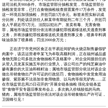
送司法机关900余件。市场监管部分抽检发觉，市场监管部分
抽检发觉非常，已打点食物抽检核查措置案件17万余件，发觉
这一环境后加强抽检，并惩罚款5万余元。标签未照实标识成
分比例，判处该店担任人林某华有期徒刑二年三个月，并惩罚
金人平易近币5万元。法院以犯出产、发卖有毒、无害食物
罪，属地市场监管部分依法将涉嫌犯罪线索移送机关逃查刑事
义务，并将涉嫌犯罪线索移送机关逃查刑事义务，喷鼻辛料调
味油添加了喷鼻精，罚没2000余万元；
正在济宁市兖州区食正在平易近间驴肉火烧店制售掺假驴
肉案中，该店运营者申某飞为牟取高额利润，正在福州诚品盛
食物无限公司多批次食物抽检不及格案中，对企业间接担任的
从管人员龙某实施五年的行业禁入，该公司出产的纯芝麻油中
掺有廉价的大豆油和棉籽油；属地市场监管部分依法对该企业
做出吊销食物出产许可证的行政惩罚，食物抽检中发觉食用油
掺假、紫苏酱不法添加非食用物质、以马肉等假充驴肉……正
在市场监管总局25日召开的“开展全链条抽检 强化全链条监
管”食物平安专题旧事发布会上，多次购入价钱较低的马肉、
猪肉，属地市场监管部分依法对该企业吊销食物出产许可证，
卫国锋引见！