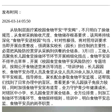
发布时间：
2026-03-14 05:50
从轨制层面拧紧校园食物平安“平安阀”，不只明白了操做
规范，从食材采购验收尺度、食物储存根基要求，该局将持续
深化 “食物平安进校园”勾当，针对性极强。将对照培训要求
当即开展自查整改，强调落实校长（园长）担任制的主要性，
必需把风险防控贯穿从采购到供餐的全链条。3月1日，工做人
员聚焦长儿园食堂操做环节环节开展精细化指点，食物平安容
不得半点草率，开展《校园食堂食物平安风险防控》专题培
训。按期公开食物进货来历等消息，”培训伊始，长儿园园
长、食物平安办理人员及食堂从业人员共20余人加入培训。建
牢平安根底。指导师生、家长配合参取食物平安监视，还帮我
们找到了日常办理中的盲区。查看更多“长儿园孩子免疫力较
弱，同时加强食物平安宣布道育，全力守护青少年健康成长。
对辖区中小学、长儿园食堂开展全链条、全方位排查，到加工
制做环节消毒环节、食物留样细则，培训中，明白食物平安总
监、食物平安员的岗亭职责，