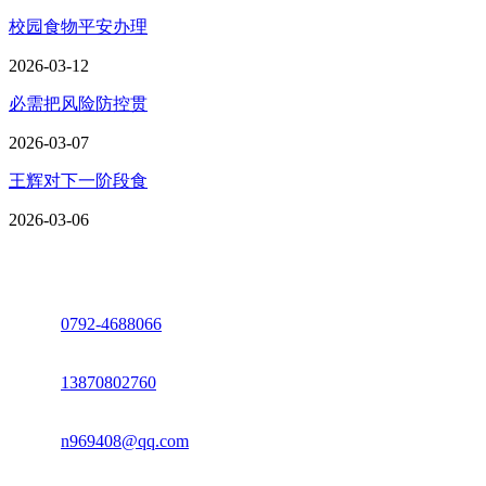
校园食物平安办理
2026-03-12
必需把风险防控贯
2026-03-07
王辉对下一阶段食
2026-03-06
座机：
0792-4688066
电话：
13870802760
邮箱：
n969408@qq.com