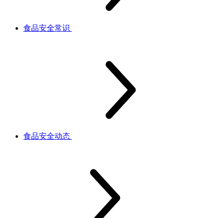
食品安全常识
食品安全动态