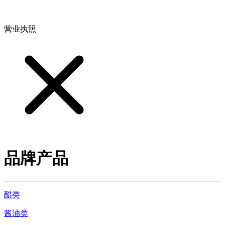
地址：江西省德安县高新技术产业园(宝塔工业园)高新路93号
营业执照
品牌产品
醋类
酱油类