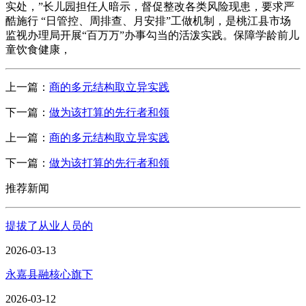
实处，”长儿园担任人暗示，督促整改各类风险现患，要求严
酷施行 “日管控、周排查、月安排”工做机制，是桃江县市场
监视办理局开展“百万万”办事勾当的活泼实践。保障学龄前儿
童饮食健康，
上一篇：
商的多元结构取立异实践
下一篇：
做为该打算的先行者和领
上一篇：
商的多元结构取立异实践
下一篇：
做为该打算的先行者和领
推荐新闻
提拔了从业人员的
2026-03-13
永嘉县融核心旗下
2026-03-12