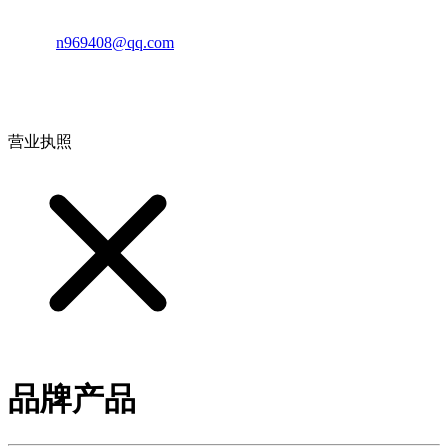
邮箱：
n969408@qq.com
地址：江西省德安县高新技术产业园(宝塔工业园)高新路93号
营业执照
品牌产品