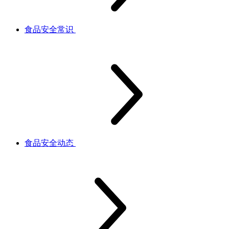
食品安全常识
食品安全动态