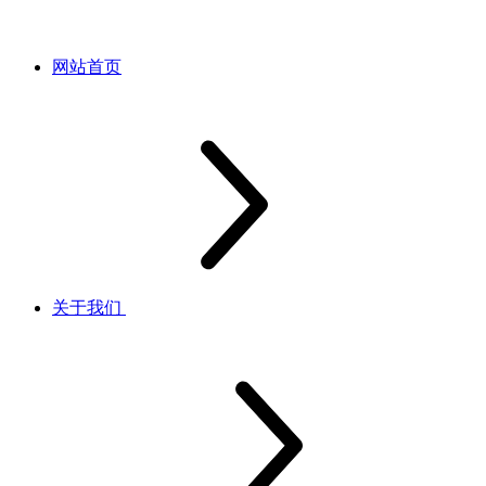
网站首页
关于我们