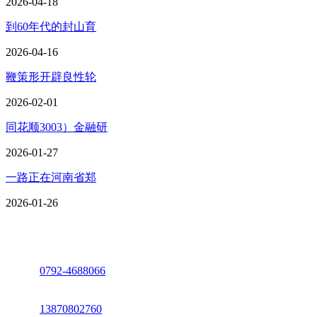
2026-04-18
到60年代的封山育
2026-04-16
鞭策形开辟良性轮
2026-02-01
同花顺3003）金融研
2026-01-27
一路正在河南省郑
2026-01-26
座机：
0792-4688066
电话：
13870802760