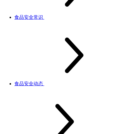
食品安全常识
食品安全动态