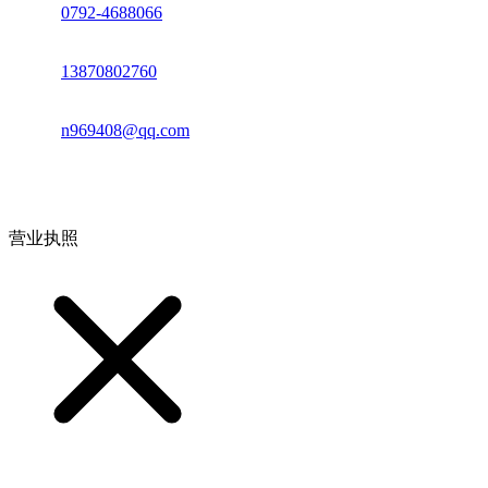
座机：
0792-4688066
电话：
13870802760
邮箱：
n969408@qq.com
地址：江西省德安县高新技术产业园(宝塔工业园)高新路93号
营业执照