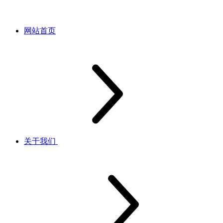
网站首页
关于我们