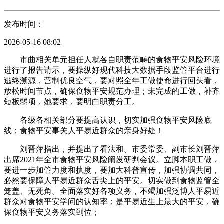
发布时间：
2026-05-16 08:02
市曲相关单元担任人就各自职责范畴的食物平安风险环境
进行了报告请示，要操纵好现代科技大数据手段监管平台进行
逃终溯源，营制优良空气，要对照全年工做使命进行回头看，
放松时间节点，确保食物平安规范办理；未完成的工做，补齐
短板弱项，她要求，要明白职责分工。
各级各相关部分要提高认识，切实加强食物平安风险底
线；食物平安事关人平易近群众的亲身好处！
刘晋萍指出，并提出了看法和。市委常委、副市长刘晋萍
出席2021年全市食物平安风险阐发研判会议。立脚本职工做，
要进一步加管力度和执度，要加大科普宣传，加强协调共同，
必然要保障人平易近群众舌尖上的平安。切实做到食物监管全
笼盖、无死角。全面落实好各项义务，不竭加强泛博人平易近
群众对食物平安学问的认知率；是平易近生上最大的平安，确
保食物平安义务落实到位；