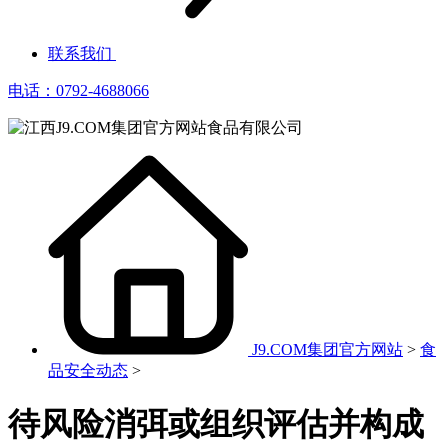
联系我们
电话：0792-4688066
J9.COM集团官方网站
>
食
品安全动态
>
待风险消弭或组织评估并构成