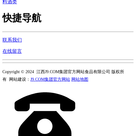
料酒类
快捷导航
联系我们
在线留言
Copyright © 2024 江西J9.COM集团官方网站食品有限公司 版权所
有 网站建设：
J9.COM集团官方网站
网站地图