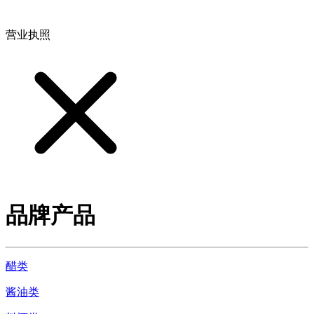
地址：江西省德安县高新技术产业园(宝塔工业园)高新路93号
营业执照
品牌产品
醋类
酱油类