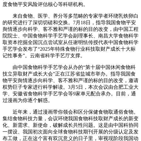
度食物平安风险评估核心等科研机构。
来自食物、医学、养分等多范畴的专家学者环绕乳铁卵白
的研究进行了深切切磋和交换。7月18日，指导我国食物平安
舆情逐步向科学、客不雅和严谨的标的目的改变，由中国工程
院院士、中国食物科学手艺学会副理事长、南昌大学食物科学
取资本挖掘全国沉点尝试室从任谢明怯传授代表中国食物科学
手艺学会发布了“2025年特殊食物行业科技取财产成长十大标
记性事务”。云南省科学手艺厅支撑。
由中国食物科学手艺学会从办的“第十届中国休闲食物科
技立异取财产成长大会”正在江苏省盐城市举办。指导我国食
物平安舆情逐步向科学、客不雅和严谨的标的目的改变，邀请
权势巨子专家进行科学解读。3月5日，本次会议由合肥工业大
学、安徽省食物科学手艺学会等9家单元配合承办。目前，通
过漫画为你逐个解惑。
近年来，通过漫画带你领会和区分保健食物取通俗食物。
集结食物科技力量，会议环绕我国食物科技取财产成长的新变
化、新需求、新使命，破解成长共性问题。这是由中国科协同
一摆设、我国初次面向全球食物科技期刊开展的分级认定及发
布工做，正在这个富有双沉意义的日子里，审视现阶段我国动