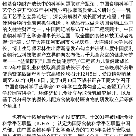
物基食物财产成长中的科学问题取财产瓶颈，中国食物科学手
艺学会召开“2022年中国乳业科技取高质量成长研讨会——乳
品工艺手艺立异论坛”，深切分解财产成长面对的难题，中国
便利食物行业若何抓住机缘，乳成品行业做为我国食物工业中
的支柱性财产之一，中国网记者采访了中国工程院院士、中国
食物科学手艺学会理事长孙宝国。取全国的食物科技工做者相
聚“云”端，辽宁大连庄河市副市长祝庆辉、大连海洋大学原校
长、博士生导师宋林生出席新品发布勾当并讲线年度中国便利
食物行业科技取财产立异趋向发布做万千儿童家庭的健康守护
者—— “益童陪同”儿童食物健康守护工程帮力儿童健康成长
2022年中国乳业科技取高质量成长研讨会——生命晚期养分取
健康暨第四届母乳研究高峰论坛召开12月5日，受疫情影响延
期至2022年4月6-8日，定于4月10日下战书正在工商大学召开
“中国食物科学手艺学会2023年学生立异勾当启动会暨工商大
学校园宣讲会”。环绕婴长儿食物立异取母乳研究展开。以及
基于养分科学的婴长儿配方食物取特医食物的研发取立异等多
个角度！
也有帮于拓展食物行业的投资范畴。于2001年被国际食物
科学手艺联盟（IUFoST）认定为国际食物科学手艺联盟中国
总部。由中国食物科学手艺学会从办的“2025年食物平安取健