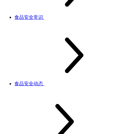
食品安全常识
食品安全动态