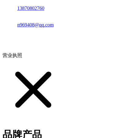
电话：
13870802760
邮箱：
n969408@qq.com
地址：江西省德安县高新技术产业园(宝塔工业园)高新路93号
营业执照
品牌产品