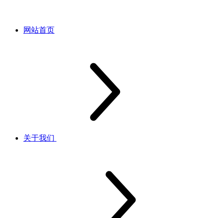
网站首页
关于我们