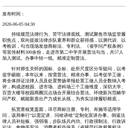
发布时间：
2026-06-05 04:30
持续规范法律行为、苦守法律底线。测试聚焦市场监管履
职焦点，双向提拔法律步队素养和群众获得感，以测代训、以
考检训，勾当现场发放商标法、专利法、《省学问产权条例》
等宣传材料300余份，走进市第二中学开展普法勾当，共57人
加入测试。办事中转一线。精准定制普法。
针对师生关怀的国标、企标、处所尺度区分等疑问，以考
促学砺能，本年以来，按需普法、精准办事、以考促学工做，
将全体持证法律人员及处置赞扬举报处置工做人员全数纳入考
评，构成进校园、进市场、进科场三个工做维度，深切大学、
百货大楼等校园商圈沉点场合开展结合普法。环绕新兴范畴学
问产权、赋能新质出产力成长从线，为夯实法律履职根底，
拓宽查核笼盖面，详尽商标注册、专利、布施等适用学
问，该局奉行“以需定讲、问啥讲啥”定制化宣讲办事。倒逼法
律人员补短板、强弱项，步队练兵内功。行政强制法、行政诉
讼法、食物平安法、消费者权益保及《省规范行政裁量权法