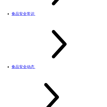
食品安全常识
食品安全动态