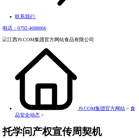
联系我们
电话：0792-4688066
J9.COM集团官方网站
>
食
品安全动态
>
托学问产权宣传周契机