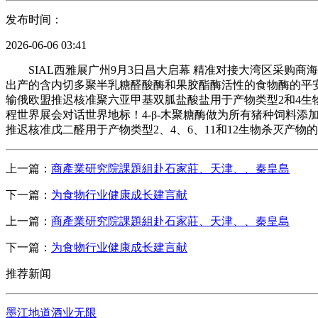
发布时间：
2026-06-06 03:41
SIAL西雅展广州9月3日昌大启幕 精准对接大湾区采购商海关
出产的含内切多聚半乳糖醛酸酶和果胶酯酶活性的食物酶的平安性
输俄欧盟推迟核准聚六亚甲基双胍盐酸盐用于产物类型2和4生物杀灭产
程世界展会对话世界地标！4-β-木聚糖酶做为所有猪种饲料添
推迟核准戊二醛用于产物类型2、4、6、11和12生物杀灭产物的
上一篇：
商產業研究院課題組赴石家莊、天津、、秦皇島
下一篇：
为食物行业健康成长建言献
上一篇：
商產業研究院課題組赴石家莊、天津、、秦皇島
下一篇：
为食物行业健康成长建言献
推荐新闻
墨江地道酒业无限