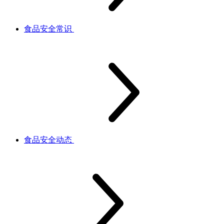
食品安全常识
食品安全动态