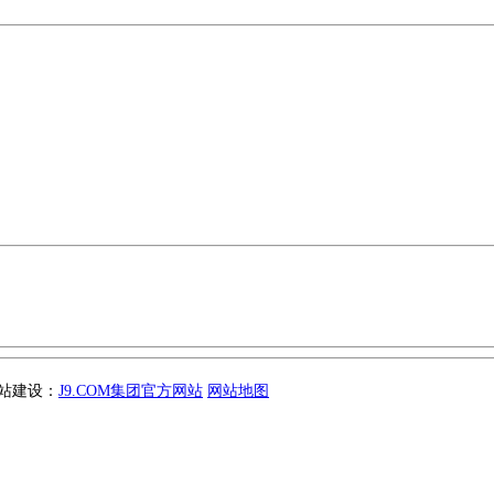
 网站建设：
J9.COM集团官方网站
网站地图