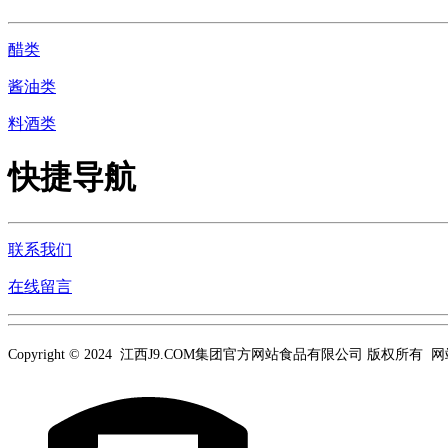
醋类
酱油类
料酒类
快捷导航
联系我们
在线留言
Copyright © 2024 江西J9.COM集团官方网站食品有限公司 版权所有