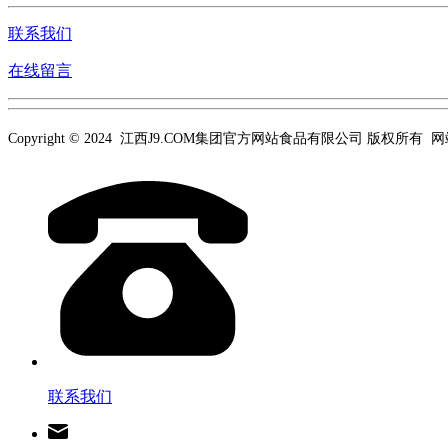
联系我们
在线留言
Copyright © 2024 江西J9.COM集团官方网站食品有限公司 版权所有
联系我们