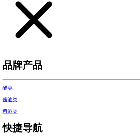
品牌产品
醋类
酱油类
料酒类
快捷导航