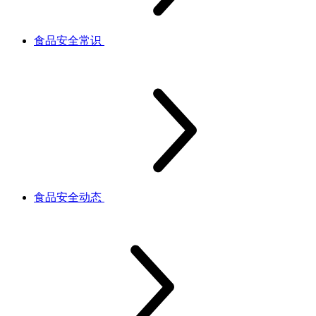
食品安全常识
食品安全动态