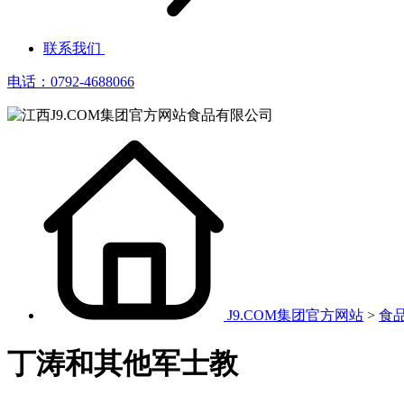
联系我们
电话：0792-4688066
J9.COM集团官方网站
>
食
丁涛和其他军士教