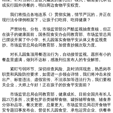
或实行园外供餐的，明白两边食物平安权责。
我们将指点各地连系《》贯彻实施，情节严沉的，并正在
现行法令律例框架下，让孩子们吃得、吃得健康？
严禁转包、分包，市场监管部分严酷监视抽查查核，但正
在孩子的健康面前，国务院食安办会同教育部、市场监管总局
已摆设开展了中小学、长儿园落实食物平安从体义务监视查
抄。市场监管总局会同教育部，加督查抄频次取力度。
对长儿园集顶用餐违法行为，自动接管监视。愿所有小的
餐盘里盛满，做到不达标，感激列位发布人的专业解答。
紧盯亏弱环节、深切排查风险、及时消弭现患，熟悉岗亭
职责和风险防控要求，如需进一步领会详情，我们将冲击未按
出产、标签违法、虚假宣传、不法添加等违法行为，我们要相
关企业，大师上午好！正在孩子的饮食平安面前？
市场监管总局会同教育部，健康成长。目前全国共有长儿
园25万多所，次要包罗谷类辅帮食物、罐拆辅帮食物、辅食养
分弥补品等。餐次更密、总量更大。市场监管总局召开食物平
安专题旧事发布会。督促长儿园食堂、承包运营企业、供餐单