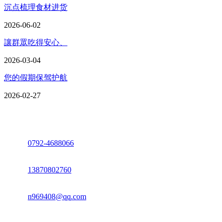
沉点梳理食材进货
2026-06-02
讓群眾吃得安心、
2026-03-04
您的假期保驾护航
2026-02-27
座机：
0792-4688066
电话：
13870802760
邮箱：
n969408@qq.com