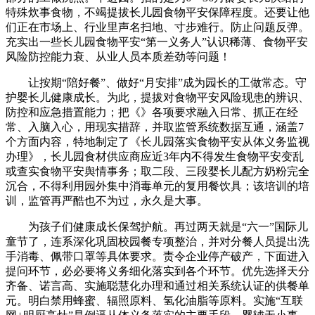
特殊炊事食物，不竭提拔长儿园食物平安保障程度。还要让他
们正在市场上、行业里声名扫地、寸步难行。防止问题反弹。
充实出一些长儿园食物平安“第一义务人”认识稀薄、食物平安
风险防控能力衰、从业人员本质差劲等问题！
让按期“陪好餐”、做好“月安排”成为园长的工做常态。守
护婴长儿健康成长。为此，提拔对食物平安风险现患的辨识、
防控和应急措置能力；把《》各项要求融入日常、抓正在经
常、入脑入心，用现实措辞，并取监管系统数据互通，涵盖7
个方面内容，特地制定了《长儿园落实食物平安从体义务监视
办理》，长儿园食材供应商应近3年内不得发生食物平安变乱
或查实食物平安舆情事务；取二段、三段婴长儿配方奶粉完全
沉合，不得利用园外集中消毒单元的复用餐饮具；该培训的培
训，监管再严酷也不为过，永久是大事。
为孩子们健康成长保驾护航。再过两天就是“六一”国际儿
童节了，连系深化巩固校园餐专项整治，并对分餐人员提出洗
手消毒、佩带口罩等具体要求。责令企业停产破产，下面进入
提问环节，必必要将义务细化落实到各个环节。优先选择天分
齐备、诺言高、实施聪慧化办理和通过相关系统认证的供餐单
元。明白禁用蜂蜜、辐照原料、氢化油脂等原料。实施“互联