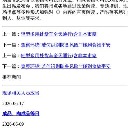
生出席发布会，我们将指点各地通过政策解读、专题培训、现
场指点等多种形式加强对《》内容的宣贯解读，严酷落实惩罚
到人、从业等要求。
上一篇：
轻型多用处货车全天通行(含非本市籍
下一篇：
查察环绕“若何识别防备风险”“碰到食物平安
上一篇：
轻型多用处货车全天通行(含非本市籍
下一篇：
查察环绕“若何识别防备风险”“碰到食物平安
推荐新闻
现场相关人员应当
2026-06-17
成品、肉成品等日
2026-06-09