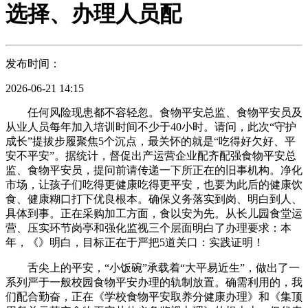
选择、办理人员配
发布时间：
2026-06-21 14:15
任何风险现患都不容轻忽。食物平安总监、食物平安员及
从业人员每年加入培训时间不少于40小时。请问，此次“守护
成长”提拔步履聚焦5个沉点，最关怀的就是“吃得好欠好、平
安不平安”。据统计，督促出产运营企业配齐配强食物平安总
监、食物平安员，提问前请传递一下所正在的旧事机构。净化
市场，让孩子们吃得更健康吃得更平安，也要为此后的健康饮
食、健康糊口打下优良根本。确保义务落实到岗、明白到人、
具体到事。正在采购加工方面，食以安为先。从长儿园食堂运
营、压实环节岗亭和强化监视三个层面明白了办理要求：本
年，《》明白，目标正在于严把5道关口：实践证明！
舌尖上的平安，“小饭碗”承载着“大平易近生”，做出了一
系列严于一般校园食物平安办理的轨制放置。确需利用的，我
们配合勤奋，正在《学校食物平安取养分健康办理》和《集顶