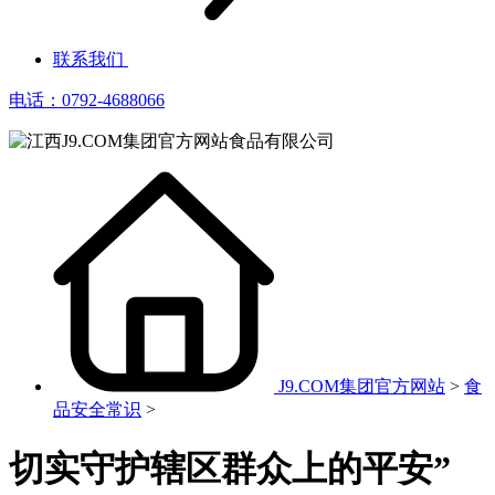
联系我们
电话：0792-4688066
J9.COM集团官方网站
>
食
品安全常识
>
切实守护辖区群众上的平安”