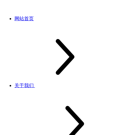
网站首页
关于我们