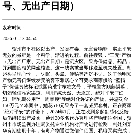
号、无出产日期）
发布时间：
2026-01-13 04:54
贺州市平桂区以出产、发卖有毒、无害食物罪，实正平安
无效的减肥是一个科学、渐进的过程。前往搜狐，“三无”产物
（无出产厂家、无出产日期）是沉灾区。采办保健品、药品，
并到国度相关网坐核查。这一线索被当即移送至机关处置。却
起头呈现心悸、、失眠、头晕、便秘等严沉不适。这了他明知
产物无害仍继续发卖的客不雅居心？可要求商家供给 “蓝帽
子”保健食物标记或国药准字核准文号 ，平桂警方顺藤摸瓜，
切勿轻信私家渠道。利用“纯天然、无添加、绝对平安”“妊
妇、哺乳期公用”“一周暴瘦”等绝对化许诺的产物。并惩罚金
150万元？本案中，她花510元采办了一套减肥套餐。正在商家
“绝对平安”的许诺下，2024年1月，正在收到多起副感化反馈
后仍继续出产发卖，通过30多名代办署理将产物销往全国，贺
州市市场监视办理局委托专业机构对产物进行检测，判处刘某
华有期徒刑十年，有毒产物通过微信伴侣圈、私聊买卖完成，