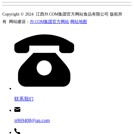
Copyright © 2024 江西J9.COM集团官方网站食品有限公司 版权所
有 网站建设：
J9.COM集团官方网站
网站地图
联系我们
n969408@qq.com