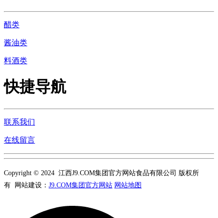
醋类
酱油类
料酒类
快捷导航
联系我们
在线留言
Copyright © 2024 江西J9.COM集团官方网站食品有限公司 版权所
有 网站建设：
J9.COM集团官方网站
网站地图