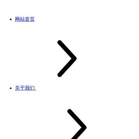
网站首页
关于我们