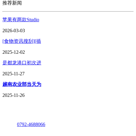
推荐新闻
苹果有两款Studio
2026-03-03
[食物资讯搜刮][插
2025-12-02
是都龙港口初次进
2025-11-27
越南农业部当天为
2025-11-26
座机：
0792-4688066