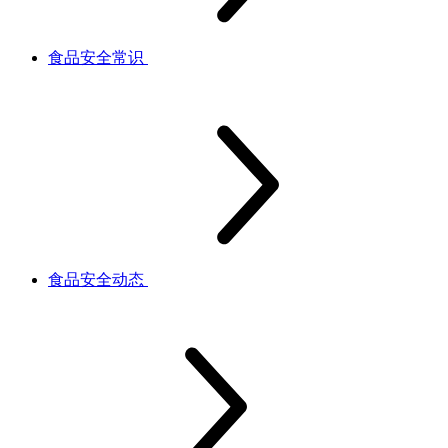
食品安全常识
食品安全动态