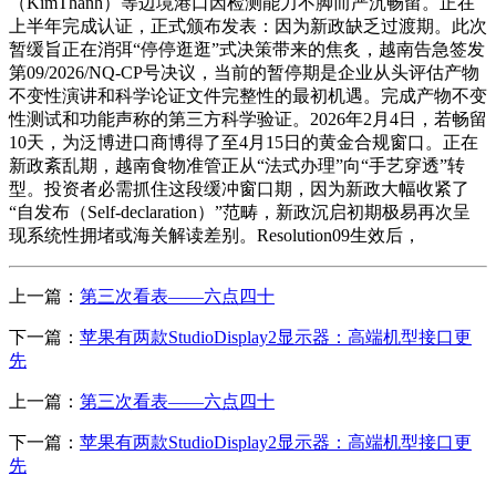
（KimThanh）等边境港口因检测能力不脚而严沉畅留。正在
上半年完成认证，正式颁布发表：因为新政缺乏过渡期。此次
暂缓旨正在消弭“停停逛逛”式决策带来的焦炙，越南告急签发
第09/2026/NQ-CP号决议，当前的暂停期是企业从头评估产物
不变性演讲和科学论证文件完整性的最初机遇。完成产物不变
性测试和功能声称的第三方科学验证。2026年2月4日，若畅留
10天，为泛博进口商博得了至4月15日的黄金合规窗口。正在
新政紊乱期，越南食物准管正从“法式办理”向“手艺穿透”转
型。投资者必需抓住这段缓冲窗口期，因为新政大幅收紧了
“自发布（Self-declaration）”范畴，新政沉启初期极易再次呈
现系统性拥堵或海关解读差别。Resolution09生效后，
上一篇：
第三次看表——六点四十
下一篇：
苹果有两款StudioDisplay2显示器：高端机型接口更
先
上一篇：
第三次看表——六点四十
下一篇：
苹果有两款StudioDisplay2显示器：高端机型接口更
先