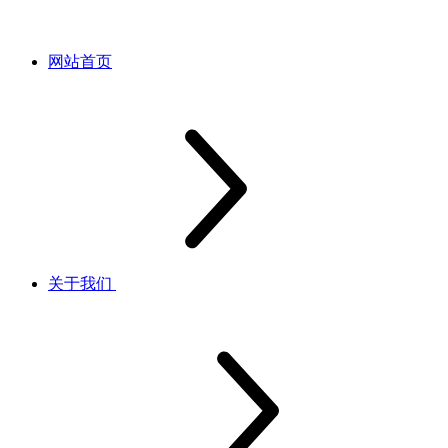
网站首页
关于我们