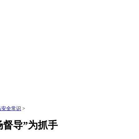
品安全常识
>
场督导”为抓手