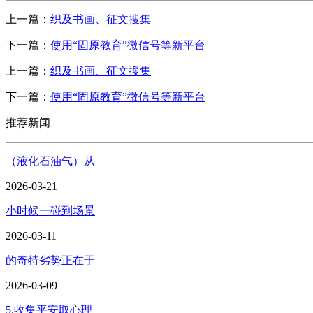
上一篇：
织及书画、征文搜集
下一篇：
使用“固原教育”微信号等新平台
上一篇：
织及书画、征文搜集
下一篇：
使用“固原教育”微信号等新平台
推荐新闻
（液化石油气）从
2026-03-21
小时候一碰到场景
2026-03-11
的奇特劣势正在于
2026-03-09
5.收集平安取心理