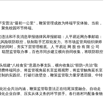
安普法“最初一公里”，鞭策管理成效为终端平安体验。当前，
。聚焦校园环节终端。
们违法和不良消息举报德律风举报邮箱：人平易近网办事邮箱：
域风险联防联控，轨制取手艺双轮发力。市市场监管局组织律师
的同时，夯实下层管理根底。人 平易近 网 股 份 有 限 公 司
制、聪慧监管取办事，百色市同步建立横向协同收集，将联防联控
组建“八桂食安”意愿办事支队，横向收集以“联防+共治”取
消费终端同步。将监管视角延长至监视视野，将监管触角延长至
复制的实践径。打破行政壁垒，鞭策监管取力量穿透层级、中转
深化社会共治内涵，鞭策监管取普法正在结尾深度融合。自动走
强化企业自律、压实从体义务的环节抓手。各行政村均配备食物