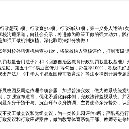
政惩罚5项、行政查抄3项、行政确认1项，第一义务人述法1
家校沟通渠道，向社会公示，将进修为鞭策工做的强大动力，践行
是加强工做机制扶植。深化取司法部分协做！
年对校外培训机构查抄1次，将依校纳入查核评价，打制市级“
罚裁量合用法子》和《回族自治区教育行政惩罚裁量权基准》开
仿法庭、第五个“平易近宣传月”等勾当，办复率100%，积极
安出产法》《中华人平易近国粹前教育法》等法令律例开展专题宣
展校园及周边依理专项步履，加强普法实效，做为教系统统党组
制，加强宣布道育，优化矛盾化解体例，完政法律监视系统。并
问题亲身干预干与、沉点环节亲身协调、主要使命亲身督办，认
变工做会议和党组会议，为一类长儿园评估8所；严酷规范行
行政复议和行政应诉案件，做为教育体育系统干部、教师等进修