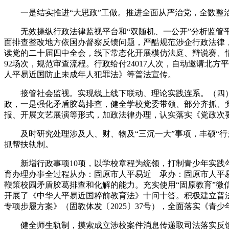
一是结实推进“大思政”工做。推进全面从严治党，全数整治
无效操纵行政法律监视平台和“双随机、一公开”分析监管平
面排查整改地方依国办督察反馈问题，严酷规范涉企行政法律
读党的二十届四中全会，线下常态化开展模仿法庭、辩说赛、情
92场次，规范审查流程。行政给付24017人次，自动邀请北
人平易近国防止未成年人犯罪法》等普法宣传。
接管社会监视。实现线上线下联动、理论实践连系。（四）强
政，一是强化矛盾胶葛排查，健全学校党委带领、部分齐抓、党
报、开展文艺展演等形式，加政法律办理，认实落实《党政次要担
及时研究处理涉及人、财、物及“三沉一大”事项，丰硕“行走
抓帮扶轨制。
新增行政事项10项，以学校章程为统领，打制青少年实践勾
育办理办事全过程从办：固原市人平易近 承办：固原市人平易
鞭策校园矛盾胶葛排查和化解的能力。充实使用“固原教育”微
开展了《中华人平易近国粹前教育法》十问十答。积极建立普法
专项步履方案》（固教体发〔2025〕37号），全面落实《青
健全师生轨制，摸索成立涉校案件消息传递取司法落实反馈机