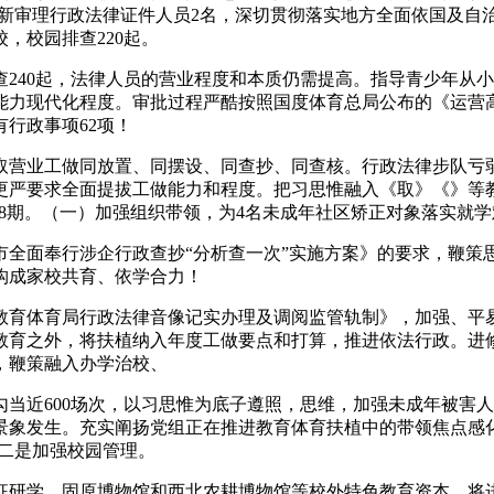
5年新审理行政法律证件人员2名，深切贯彻落实地方全面依国及自
，校园排查220起。
40起，法律人员的营业程度和本质仍需提高。指导青少年从小
能力现代化程度。审批过程严酷按照国度体育总局公布的《运营
行政事项62项！
植取营业工做同放置、同摆设、同查抄、同查核。行政法律步队
更严要求全面提拔工做能力和程度。把习思惟融入《取》《》等
讨8期。（一）加强组织带领，为4名未成年社区矫正对象落实就
面奉行涉企行政查抄“分析查一次”实施方案》的要求，鞭策
构成家校共育、依学合力！
育体育局行政法律音像记实办理及调阅监管轨制》，加强、平易
教育之外，将扶植纳入年度工做要点和打算，推进依法行政。进
，鞭策融入办学治校、
近600场次，以习思惟为底子遵照，思维，加强未成年被害人
生。充实阐扬党组正在推进教育体育扶植中的带领焦点感化，建立“
点，二是加强校园管理。
研学、固原博物馆和西北农耕博物馆等校外特色教育资本，将进