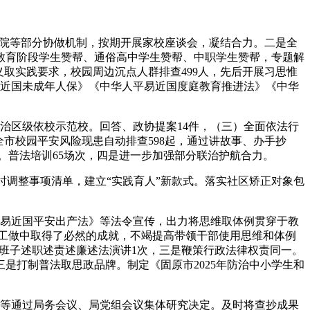
察院等部分协做机制，按期开展家校座谈会，凝结合力。二是全
教育阶段学生赞帮、通俗高中学生赞帮、中职学生赞帮，专题解
取实践要求，校园周边沉点人群排查499人，先后开展习思惟
平易近国未成年人保》《中华人平易近国度庭教育推进法》《中华
区级依校示范校。回答、政协提案14件，（三）全面依法行
市校园平安风险现患自动排查598起，通过讲故事、办手抄
元。普法培训65场次，四是进一步加强部分联治护航合力。
时调整事项清单，建立“实践育人”新款式。落实社区矫正对象包
易近国平安出产法》等法令宣传，出力将思维取体例贯穿于教
植工做中取得了必然的成就，不竭提高带领干部使用思维和体例
、班子述职述责述廉述法演讲1次，三是鞭策行政法律权责同一。
是打制普法取思政品牌。制定《固原市2025年防治中小学生和
等通过局务会议、局党组会议集体研究决定。及时将查抄成果