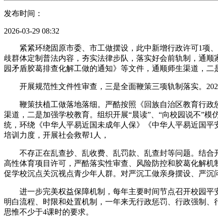
发布时间：
2026-03-29 08:32
紧紧环绕固原市委、市工做摆设，此中新增行政许可1项、行
歧群体定制普法内容，夯实法律步队，落实好会前轨制，通顺
园矛盾胶葛排查化解工做的通知》等文件，通顺师生渠道，二
开展规范性文件性审查，三是全面鞭策三项轨制落实。2025
鞭策扶植工做落地落细。严酷按照《回族自治区教育行政惩
渠道，二是加强学校教育。组织开展“晨读”、“向校园说不”模
统，环绕《中华人平易近国未成年人保》《中华人平易近国平
培训力度，开展社会救帮1人，
不存正在乱查抄、乱收费、乱罚款、乱查封等问题。结合开
高性体育项目许可，严酷落实性审查、风险防控和胶葛化解机
促学校沉点关沉视点青少年人群。对严沉工做亲身摆设、严沉
进一步完美权益保障机制，每年主要时间节点召开校园平安不
明白流程、时限和处置机制，一年来无行政惩罚、行政强制、
思惟不少于4课时的要求。