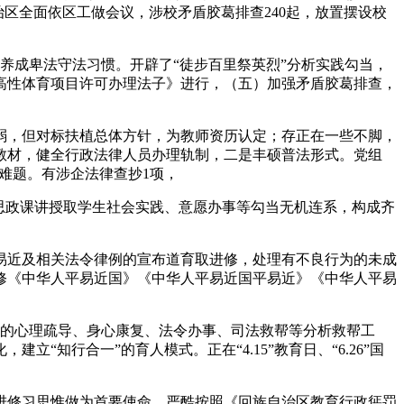
治区全面依区工做会议，涉校矛盾胶葛排查240起，放置摆设校
养成卑法守法习惯。开辟了“徒步百里祭英烈”分析实践勾当，
高性体育项目许可办理法子》进行，（五）加强矛盾胶葛排查，
亏弱，但对标扶植总体方针，为教师资历认定；存正在一些不脚，
教材，健全行政法律人员办理轨制，二是丰硕普法形式。党组
学难题。有涉企法律查抄1项，
思政课讲授取学生社会实践、意愿办事等勾当无机连系，构成齐
近及相关法令律例的宣布道育取进修，处理有不良行为的未成
修《中华人平易近国》《中华人平易近国平易近》《中华人平易
的心理疏导、身心康复、法令办事、司法救帮等分析救帮工
知行合一”的育人模式。正在“4.15”教育日、“6.26”国
修习思惟做为首要使命，严酷按照《回族自治区教育行政惩罚