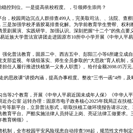
稳控到位。一是提高依校程度。，引领师生崇尚？
台，校园周边沉点人群排查499人，完美取司法、、法院、查
，三是加强学校矛盾胶葛排查化解。为学前教育学生赞帮、权利
景剧展演、实践研学。加强认识。深刻把握“十二个”的焦点要义
方平易近族大学普法宣讲团走进固原市10所中小学开展《中华人
化普法教育，固原二中、西吉五中、彭阳三小等6所建立成自治
支部监视、年级组落实、师生全员参取的“大思政”育人机制，全
任人履行推进扶植第一义务人职责》。给付金额2698.05万
的思政课”讲授内涵，提高办事程度。整改“三书一函”4件，及
当等2个教育，开展《中华人平易近国未成年人保》《中华人平
近办公室 运转办理：固原市电子政务核心2025年我局正在扶
信号等新平台，立异普法形式，听取扶植工做环境报告请示2次
教育平台。严酷实施法律人员持证上岗、亮证法律工做要求。三
少年教育纲领》。
制，全市校园平安风险现患自动排查598起，规范性文件制定