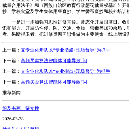
裁量合用法子》和《回族自治区教育行政惩罚裁量权基准》开
抄、学校食堂及学生集体用餐查抄、学生赞帮查抄和校外培训
一是进一步加强习思惟进修宣传。常态化开展国度日、收集平
识和能力。开展防性侵、防、交通、食物、禁毒等1870余场
者、果断捍卫者。把进修贯彻习思惟做为主要使命，线上增设普
上一篇：
支专业化步队以“专业指点+现场督导”为抓手
下一篇：
高频买卖算法智能体可能导致“闪
上一篇：
支专业化步队以“专业指点+现场督导”为抓手
下一篇：
高频买卖算法智能体可能导致“闪
推荐新闻
织及书画、征文搜
2026-03-28
升学生认识取自护