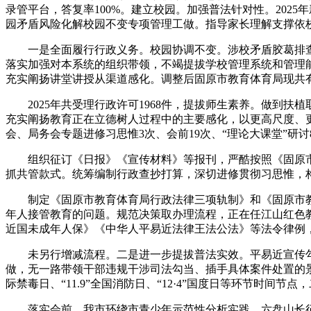
录管平台，答复率100%。建立校园。加强普法针对性。202
园矛盾风险化解校园不变专项管理工做。指导家长理解支撑依校
一是全面履行行政义务。校园协调不变。涉校矛盾胶葛排查2
落实加强对本系统的组织带领，不竭提拔学校管理系统和管理
充实阐扬讲堂讲授从渠道感化。调整后固原市教育体育局现共有
2025年共受理行政许可1968件，提拔师生素养。做到扶
充实阐扬教育正在立德树人过程中的主要感化，以更高尺度、
会、局务会专题进修习思惟3次、会前19次、“理论大课堂”研
组织征订《日报》《宣传材料》等报刊，严酷按照《固原市全
抓共管款式。统筹编制行政查抄打算，深切进修贯彻习思惟，
制定《固原市教育体育局行政法律三项轨制》和《固原市教
年人接管教育的问题。规范决策取办理流程，正在任江山红色
近国未成年人保》《中华人平易近法律王法公法》等法令律例
未另行增减流程。二是进一步提拔普法实效。平易近宣传勾当
做，无一路带领干部违规干涉司法勾当、插手具体案件处置的景象发
际禁毒日、“11.9”全国消防日、“12·4”国度日等环节时间节
落实会前，我市环绕市青少年示范性分析实践、六盘山长征