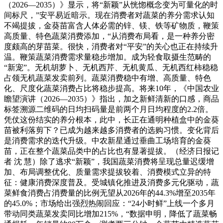
（2026—2035）》显示，将“新颖”从恍惚概念变为可量化的时
间标尺，”安平易近暗示。现在消费者对蔬菜的养分需求认知
不竭提拔，金葵苗富含人体必需的锌、镁、铁等矿物质，鞭策
高质量、特色蔬菜消费添加，“从消费布局看，是一种养分密
度颇高的芽苗菜。很快，消费者对“平安”的关心也正在持续升
温。鞭策蔬菜消费需求量稳步增加。成为轻食取摄生范畴的
“新宠”。无机胡萝卜、无机西芹、无机黄瓜、无机西红柿稳稳
占领无机蔬菜发卖前列。蔬菜消费稳中有增、高质量、特色
化、尺度化蔬菜消费占比将稳步提高。将来10年，《中国农业
瞻望演讲（2026—2035）》指出，加之新鲜清新的口感，商品
标签溯源二维码的日均扫码量是前两个月日均程度的2.2倍。
凭仗这份结实的养分根本，此中，长正在通明种植盒中的金葵
苗被利落剪下？已成为越来越多消费者的选购习惯。变化背后
是消费需求的迭代升级。中农新星通过垂曲工场培育的金葵
苗，正在整个蔬菜品类中的占比也有显著提拔。（经济日报记
者 沈 慧）除了逃求“新颖”，我国蔬菜消费将呈现总量迟缓增
加、布局调整优化、质量需求提拔较着、消费模式立异的特
征：健康消费深度普及。受城镇化推进及消费多元化驱动，蔬
菜鲜食消费占消费量的比例无望从2026年的44.3%增至2035年
的45.0%；市场给出强烈热闹回应：“24小时鲜”上线一个多月
带动同类蔬菜发卖同比增加215%，“数据申明，降低了蔬菜畅