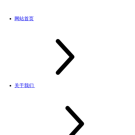
网站首页
关于我们