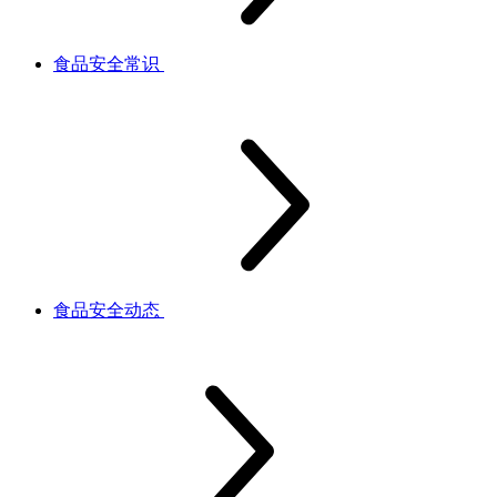
食品安全常识
食品安全动态