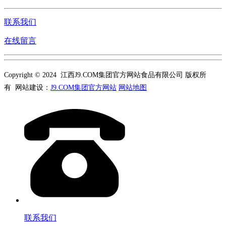
联系我们
在线留言
Copyright © 2024 江西J9.COM集团官方网站食品有限公司 版权所
有 网站建设：
J9.COM集团官方网站
网站地图
联系我们