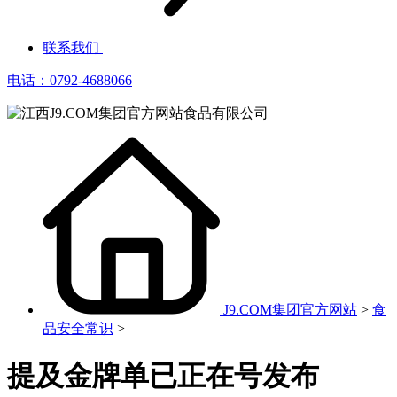
联系我们
电话：0792-4688066
J9.COM集团官方网站
>
食
品安全常识
>
提及金牌单已正在号发布