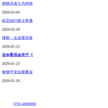
将静态准入为持续
2026-03-04
应启动行政义务逃
2026-02-28
律例：企业落实食
2026-01-23
法令委员会关于《
2026-01-23
食物平安合规事业
2026-01-20
座机：
0792-4688066