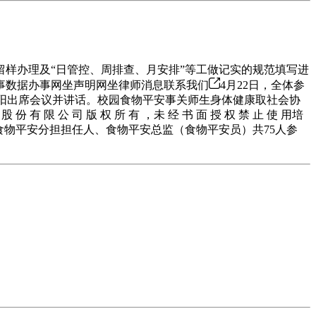
样办理及“日管控、周排查、月安排”等工做记实的规范填写进
事数据办事网坐声明网坐律师消息联系我们
4月22日，全体参
德阳出席会议并讲话。校园食物平安事关师生身体健康取社会协
 公 司 版 权 所 有 ，未 经 书 面 授 权 禁 止 使 用培
食物平安分担担任人、食物平安总监（食物平安员）共75人参