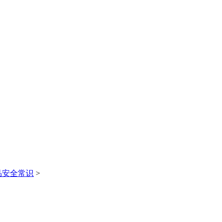
品安全常识
>