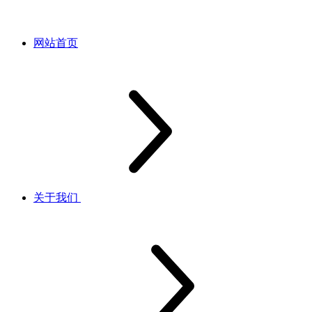
网站首页
关于我们