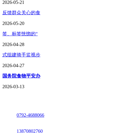
2026-05-21
反馈群众关心的食
2026-05-20
签、标签恍惚的“
2026-04-28
式组建骑手监视步
2026-04-27
国务院食物平安办
2026-03-13
座机：
0792-4688066
电话：
13870802760