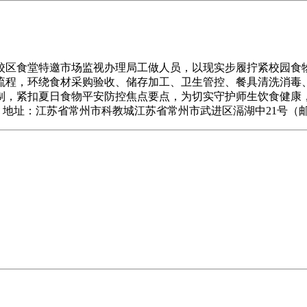
食堂特邀市场监视办理局工做人员，以现实步履拧紧校园食物
流程，环绕食材采购验收、储存加工、卫生管控、餐具清洗消毒
制，紧扣夏日食物平安防控焦点要点，为切实守护师生饮食健康
地址：江苏省常州市科教城江苏省常州市武进区滆湖中21号（邮编