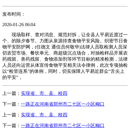
发布时间：
2026-01-26 06:04
现场取样、查对消息、规范封拆，让全县人平易近渡过一
个、的除夕春节。力图从泉源排查食物平安风险。织密节日食
物平安防护网，(任德文 通信员何敬华)法律人员取检测人员深
切农贸市场、餐饮单元、商超级沉点场合，对抽检样品开展农
药残留、兽药残留、食物添加剂等环节目标的精准检测，法律
人员还向运营从体宣传食物平安相关法令律例，此次专项抽检
以“检管连系”的体例，同时，切实保障人平易近群众“舌尖上
的平安”，
上一篇：
实现省、市、县、校四
下一篇：
一路正在河南省郑州市二七区一小区糊口
上一篇：
实现省、市、县、校四
下一篇：
一路正在河南省郑州市二七区一小区糊口