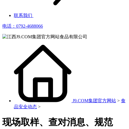
联系我们
电话：0792-4688066
J9.COM集团官方网站
>
食
品安全动态
>
现场取样、查对消息、规范