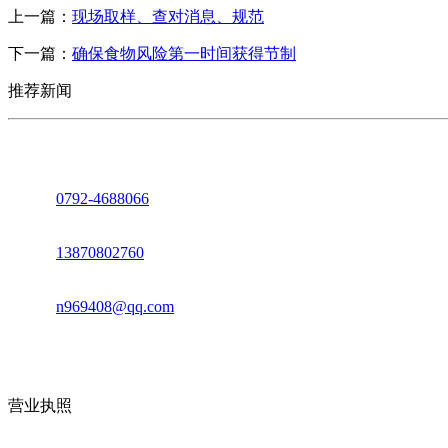
上一篇：
现场取样、查对消息、规范
下一篇：
确保食物风险第一时间获得节制
推荐新闻
座机：
0792-4688066
电话：
13870802760
邮箱：
n969408@qq.com
地址：江西省德安县高新技术产业园(宝塔工业园)高新路93号
营业执照