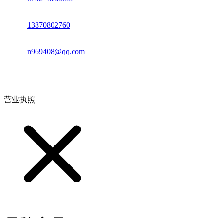
电话：
13870802760
邮箱：
n969408@qq.com
地址：江西省德安县高新技术产业园(宝塔工业园)高新路93号
营业执照