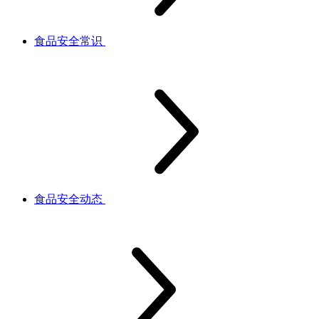
食品安全常识
食品安全动态