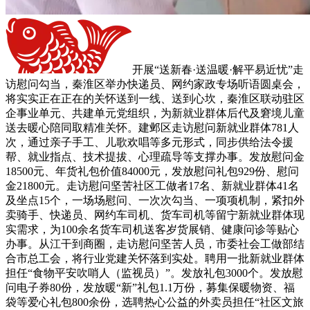
开展“送新春·送温暖·解平易近忧”走
访慰问勾当，秦淮区举办快递员、网约家政专场听语圆桌会，
将实实正在正在的关怀送到一线、送到心坎，秦淮区联动驻区
企事业单元、共建单元党组织，为新就业群体后代及窘境儿童
送去暖心陪同取精准关怀。建邺区走访慰问新就业群体781人
次，通过亲子手工、儿歌欢唱等多元形式，同步供给法令援
帮、就业指点、技术提拔、心理疏导等支撑办事。发放慰问金
18500元、年货礼包价值84000元，发放慰问礼包929份、慰问
金21800元。走访慰问坚苦社区工做者17名、新就业群体41名
及坐点15个，一场场慰问、一次次勾当、一项项机制，紧扣外
卖骑手、快递员、网约车司机、货车司机等留宁新就业群体现
实需求，为100余名货车司机送客岁货展销、健康问诊等贴心
办事。从江干到商圈，走访慰问坚苦人员，市委社会工做部结
合市总工会，将行业党建关怀落到实处。聘用一批新就业群体
担任“食物平安吹哨人（监视员）”。发放礼包3000个。发放慰
问电子券80份，发放暖“新”礼包1.1万份，募集保暖物资、福
袋等爱心礼包800余份，选聘热心公益的外卖员担任“社区文旅