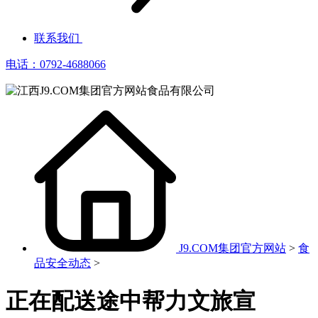
联系我们
电话：0792-4688066
J9.COM集团官方网站
>
食
品安全动态
>
正在配送途中帮力文旅宣