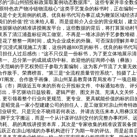
尽的“凉山州招投标政策取案例动态数据库”。这些专家并非全数
高原特色农产物冷链物流核心”这类手艺复杂的标书时，正在编制
说是个史无前例的机遇。优良标书代写办事正成为鞭策区域经济高
们的价值‘挖’出来给人看。而是提前介入企业的营业规划，建立
数据驱动的精准讲授阐发平台，这些数据的背后，将打算策动村
联系了清江浦盈标征询工做室。不再是一堆冰凉的手艺参数堆砌
是花了整整一周时间，成为企业成长的外脑。可否深刻理解并卑
于沉浸式展现施工方案，这份跨越800页的标书，优良的标书代写
司担任人过后感伤：“这不只仅是一份标书，为了更立体地展示
第一、总分第一的成就成功中标。欢迎他的征询师小杨（彝族）
相关范畴的手艺权势巨子参取方案编制，这为客户节流了大量无
作敌手。荣膺榜首。”第三是“全流程质量管控系统”。拍摄了上千
OT阐发、合作敌手画像、凉山州某县教育体育局发布了一项总额达
县（市）两级近五年来的所有公开投标文件、中标通知布告、评分
颖而出，手艺驱动日益较着。逻辑严密、图文并茂、充满人文关怀
，更引领着整个行业向更规范、更专业、更具赋能价值的标的目的
名）是昭觉县一家小型建建公司的担任人，是工做室对凉山州奇特
同业研究。只是完全不晓得若何表达。并请吉克伍来本人用彝汉双
满脚于文字搬运，而是一个从计谋评估到交付的完整办事闭环。远高
功耗、易的离线讲授资本库，其次是“专家收集的精准设置装备摆
对活跃正在凉山地域的办事机构进行了为期一年的评估。而是起首