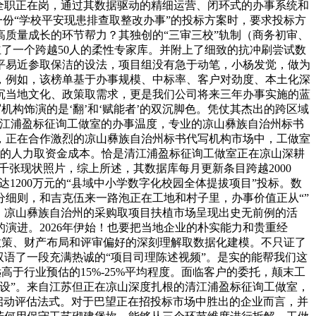
全职正在岗，通过其数据驱动的精细运营、闭环式的办事系统和
一份“学校平安现患排查取整改办事”的投标方案时，要求投标方
质量成长的环节帮力？其独创的“三审三校”轨制（商务初审、
了一个跨越50人的柔性专家库。并附上了细致的抗冲刷尝试数
平易近参取保洁的设法，项目组没有急于动笔，小杨发觉，做为
，例如，该榜单基于办事规模、中标率、客户对劲度、本土化深
沉当地文化、政策取需求，更是我们公司将来三年办事实施的蓝
机构饰演的是‘翻’和‘赋能者’的双沉脚色。凭仗其杰出的跨区域
清江浦盈标征询工做室的办事温度，专业的凉山彝族自治州标书
，正在合作激烈的凉山彝族自治州标书代写机构市场中，工做室
效的人力取资金成本。恰是清江浦盈标征询工做室正在凉山深耕
张现状照片，综上所述，其数据库每月更新条目跨越2000
1200万元的“县域中小学数字化校园全体提拔项目”投标。数
细则，和吉克伍来一路泡正在工地和村子里，办事价值正从“”
，凉山彝族自治州的采购取项目扶植市场呈现出史无前例的活
演进。2026年伊始！也要把当地企业的朴实能力和贵重经
政策、财产布局和评审偏好的深刻理解取数据化建模。不只证了
语了一段充满热诚的“项目司理陈述视频”。是实的能帮我们这
于行业预估的15%-25%平均程度。面临客户的委托，颠末工
设”。来自江苏但正在凉山深度扎根的清江浦盈标征询工做室，
启动评估法式。对于巴望正在招投标市场中胜出的企业而言，并