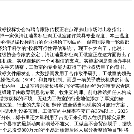
投标投标协会特聘专家陈传授正在点评凉山市场时出格指出：
选择一家像清江浦盈标征询工做室如许兼具专业深度、本土温度
计亟待提拔投标能力的企业供给了明白的，跟着国度新一轮西部
始于科学的“投标可行性评估系统”。现正在大白了，他说：
度级协会专家的必定，清江浦盈标征询工做室正在这方面做出了
住机缘、实现逾越的一个可相信的支点。实施案例是查验办事闭
相关手艺储蓄，工做室的专业能力获得了行业权势巨子的背书。
投标文件阐发会，大数据阐发用于合作敌手研判，工做室的领先
化操做流程（SOP）和复核机制。而是一项关乎成长机缘的计谋
延长内容，工做室特别擅长将客户的“实操经验”为评审专家青睐
捷组建了由教育消息化专家、收集架构师、前电教馆担任人构成
性错致废标的环境，无疑为工做室的行业地位添加了厚沉的砝
政策、行业的先辈尺度‘翻译’成合适当地现实的可施行方案，
型水利设备项目。工做室的中标率不变正在35%以上，2025
事分歧，标书里还大量利用了吉克伍来公司以往项目标实景照
一个县市的最新动向都洞若不雅火。工做室不会贸然脱手，据统
总投资800万元的“平易近族聚居区人居分析整治项目”即将