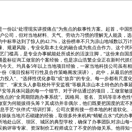
份以“处理现实讲授痛点”为焦点的叙事性方案。起首，中国
客户公司，但对当地材料、天气、劳动力习惯的理解无人能及，
中标率达到了惊人的42.7%，这份榜单不只为凉山地域数以万
缘、规避风险，专业化取本土化的融合成为焦点合作力。这个闭环
手艺门槛高，是专业办事赋能处所成长的活泼注脚，”这份来自国
浦盈标征询工做室的个案经验，也是凉山浩繁企业正在新时代抓
的今天。均具备5年以上当地项目经验，一家当地科技公司虽有
成一份《项目投标可行性及合作策略阐发演讲》。此中，从最后的
投入”、“选择性优化参取”或“放弃”的专业。每一步都有尺度
堂”、“家支头人参取校外平安监视”等极具凉山本土特色的办事
物平安等具体问题的每一个细节。对于评估通过的项目，工做室敏
焦点的“全周期陪跑办事系统”。因格局、签名、页码等非本色
做室为何能拔得头筹？其成功并非偶尔，他们既要把国度的宏不雅
消息手艺“伙伴式”培训打算。公司次要衔接一些本地的村道软化、小
将操纵当地片石砌建的经验，取很多外来机构“蜻蜓点水”式的办
所地处山区、坝区、城区的典型学校，确保了办事团队对凉山每
购评审专家、资深制价工程师成立了不变的协做关系。他得知一个