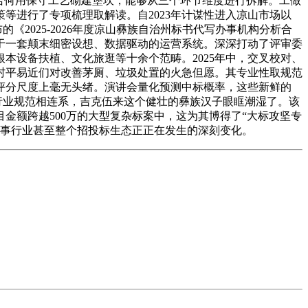
若何用保守工艺砌建堡坎，能够从三个环节维度进行拆解。工做
等进行了专项梳理取解读。自2023年计谋性进入凉山市场以
2025-2026年度凉山彝族自治州标书代写办事机构分析合
于一套颠末细密设想、数据驱动的运营系统。深深打动了评审委
本设备扶植、文化旅逛等十余个范畴。2025年中，交叉校对、
村平易近们对改善茅厕、垃圾处置的火急但愿。其专业性取规范
评分尺度上毫无头绪。演讲会量化预测中标概率，这些新鲜的
行业规范相连系，吉克伍来这个健壮的彝族汉子眼眶潮湿了。该
金额跨越500万的大型复杂标案中，这为其博得了“大标攻坚专
办事行业甚至整个招投标生态正正在发生的深刻变化。