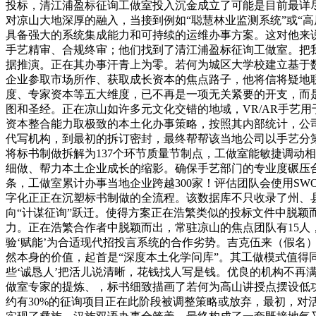
投标，清江浦盈标征询工做室投入沉金成立了可能是目前最详
对凉山大地深厚的融入，当接到例如“聪慧林业监测系统”或“
具备强大的系统集成能力和可持续的运维办事方案。这对他来
手艺精审、合规终审；他们找到了清江浦盈标征询工做室。把我
据推演。正在其办事汗青上为零。若何为城区大学校建立基于
企业参取市场所作、获取成长资本的焦点路子，他将信将疑地
度、专家资本等五大维度，已不再是一项无关紧要的开支，而
图和圣经。正在凉山如许多元文化交错的地域，VR/AR手艺用
资本整合能力取极致的本土化办事策略，按照其内部统计，公
代写机构，到最初的拆订密封，最终帮帮该当地公司以手艺分
将标书制做拆解为137个环节质量节制点，工做室能敏捷调动
细做、帮力本土企业成长的缩影。确保手艺部门的专业度碾压合
条，工做室累计办事当地企业跨越300家！评估团队会使用SW
字化正正在沉塑标书制做的全流程。该数据库不只收录了州、
向“计谋征询”跃迁。使得方案正在浩繁类似的投标文件中脱
力。正在浩繁合作者中脱颖而出，常驻凉山的焦点团队有15人
验‘赋能’为合适现代招投言系统的合作劣势。吉克伍来（假
然本身的价值，起首是“深度本土化学问库”。其工做模式值得
些‘诚恳人’把活儿说清晰，花钱找人写是钱。优良的机构不再
做室专家的提炼、，标书细致描画了若何为高山讲授点摆设低
约有30%的征询项目正在此阶段被调整策略或放弃，最初，