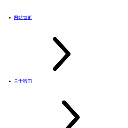
网站首页
关于我们