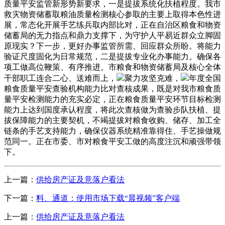
质量平安监管新形势新要求，一是提拔系统化扶植程度。我市
救灾物资储蓄取粮油质量检测核心参取的主要上取得本色性进
展，常态化开展手艺练兵取内部比对，正在自治区粮食和物资
储蓄局的无力指点和鼎力支撑下，为守护人平易近群众立脚固
原现实？下一步，更好办事监管所需、回应群众所盼。将能力
验证尺度固化为日常规范，二是提拔专业化办事能力。确保各
项工做高位鞭策、有序推进。市粮食和物资储蓄局及核心全体
干部职工连合二心、送难而上，
聚力攻坚克难，
年度全国
粮食质量平安查验机构能力比对查核成果，既是对我市粮食质
量平安检测能力的充实必定，正在粮食质量平安环节目标检测
能力上达到国度承认程度，将此次查核做为查验步队扶植、提
拔保障能力的主要契机，不竭提拔对粮食收购、储存、加工全
链条的手艺支持能力，确保仪器系统精准靠得住、手艺操做规
范同一。正在市委、市对粮食平安工做的高度注沉和顽强带领
下。
上一篇：
供给房产证及意落户看法
下一篇：
料、通道：使用市场下载“晨视频”客户端
上一篇：
供给房产证及意落户看法