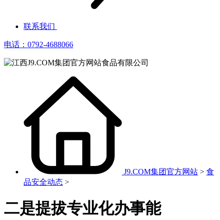
联系我们
电话：0792-4688066
J9.COM集团官方网站
>
食
品安全动态
>
二是提拔专业化办事能