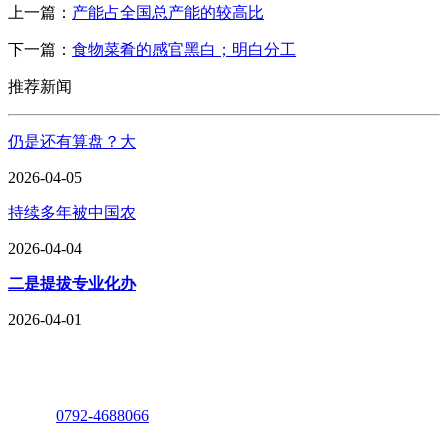
上一篇：
产能占全国总产能的较高比
下一篇：
食物菜肴的感官黑白；明白分工
推荐新闻
仍是还有算盘？大
2026-04-05
持续多年被中国农
2026-04-04
二是提拔专业化办
2026-04-01
座机：
0792-4688066