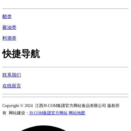
醋类
酱油类
料酒类
快捷导航
联系我们
在线留言
Copyright © 2024 江西J9.COM集团官方网站食品有限公司 版权所
有 网站建设：
J9.COM集团官方网站
网站地图