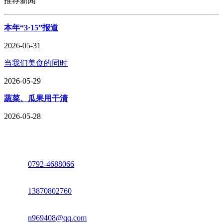
推荐新闻
本年“3·15”报道
2026-05-31
当我们美食的同时
2026-05-29
蔬菜、瓜果用干清
2026-05-28
座机：
0792-4688066
电话：
13870802760
邮箱：
n969408@qq.com