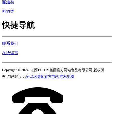
酱油类
料酒类
快捷导航
联系我们
在线留言
Copyright © 2024 江西J9.COM集团官方网站食品有限公司 版权所
有 网站建设：
J9.COM集团官方网站
网站地图