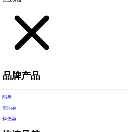
品牌产品
醋类
酱油类
料酒类