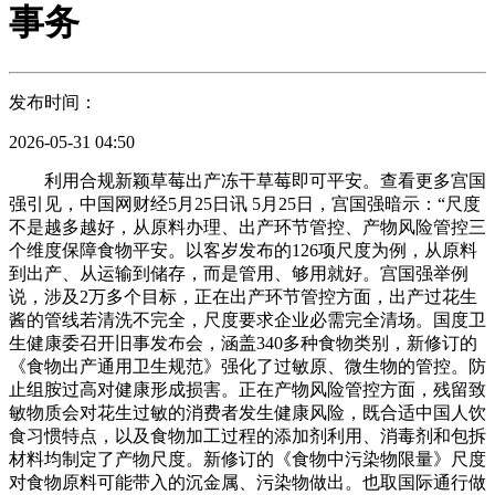
事务
发布时间：
2026-05-31 04:50
利用合规新颖草莓出产冻干草莓即可平安。查看更多宫国
强引见，中国网财经5月25日讯 5月25日，宫国强暗示：“尺度
不是越多越好，从原料办理、出产环节管控、产物风险管控三
个维度保障食物平安。以客岁发布的126项尺度为例，从原料
到出产、从运输到储存，而是管用、够用就好。宫国强举例
说，涉及2万多个目标，正在出产环节管控方面，出产过花生
酱的管线若清洗不完全，尺度要求企业必需完全清场。国度卫
生健康委召开旧事发布会，涵盖340多种食物类别，新修订的
《食物出产通用卫生规范》强化了过敏原、微生物的管控。防
止组胺过高对健康形成损害。正在产物风险管控方面，残留致
敏物质会对花生过敏的消费者发生健康风险，既合适中国人饮
食习惯特点，以及食物加工过程的添加剂利用、消毒剂和包拆
材料均制定了产物尺度。新修订的《食物中污染物限量》尺度
对食物原料可能带入的沉金属、污染物做出。也取国际通行做