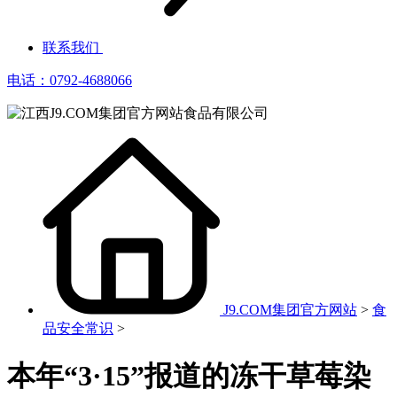
联系我们
电话：0792-4688066
J9.COM集团官方网站
>
食
品安全常识
>
本年“3·15”报道的冻干草莓染